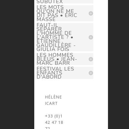
SUBUTEX
LES MOTS
QU'ON NE ME
DIT PAS • ÉRIC
MASSÉ
FAUT-IL
SÉPARER
L'HOMME DE
L'ARTISTE ? •
ÉTIENNE
GAUDILLÈRE -
GIULIA FOÏS
LES HOMMES
BLEUS • JEAN-
MARC BARR
FESTIVAL LES
ENFANTS
D'ABORD
HÉLÈNE
ICART
> helene.icart@prima-donna.fr
+33 (0)1
42 47 18
72