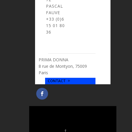
PASCAL
FAUVE
> pascal.fauve@prima-donna.fr
+33 (0)6
15 01 80
36
PRIMA DONNA
8 rue de Montyon, 75009
Paris
CONTACT