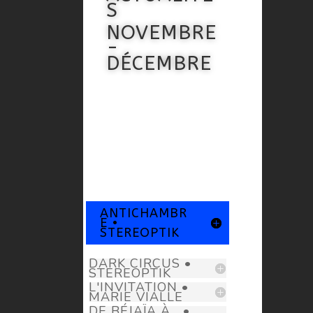
S
NOVEMBRE
-
DÉCEMBRE
ANTICHAMBR
E •
STEREOPTIK
DARK CIRCUS •
STEREOPTIK
L'INVITATION •
MARIE VIALLE
DE BÉJAÏA À... •