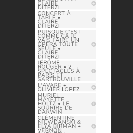
CLAIRE
DITERZI
CONCERT À
TABLE •
CLAIRE
DITERZI
PUISQUE C’EST
COMME ÇA JE
VAIS FAIRE UN
OPÉRA TOUTE
SEULE •
CLAIRE
DITERZI
JÉRÔME
ROUGER • 2
SPECTACLES À
PARIS ET
SARTROUVILLE
L'AVARE •
OLIVIER LOPEZ
MURIEL
MAYETTE-
HOLTZ • LE
SOURIRE DE
DARWIN
CLÉMENTINE
NIEWDANSKI &
ELYA BIRMAN •
VERNON