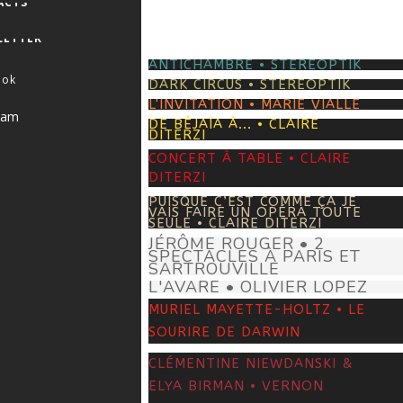
ACTS
LETTER
ANTICHAMBRE • STEREOPTIK
ook
DARK CIRCUS • STEREOPTIK
L'INVITATION • MARIE VIALLE
ram
DE BÉJAÏA À... • CLAIRE
DITERZI
CONCERT À TABLE • CLAIRE
DITERZI
PUISQUE C’EST COMME ÇA JE
VAIS FAIRE UN OPÉRA TOUTE
SEULE • CLAIRE DITERZI
JÉRÔME ROUGER • 2
SPECTACLES À PARIS ET
SARTROUVILLE
L'AVARE • OLIVIER LOPEZ
MURIEL MAYETTE-HOLTZ • LE
SOURIRE DE DARWIN
CLÉMENTINE NIEWDANSKI &
ELYA BIRMAN • VERNON