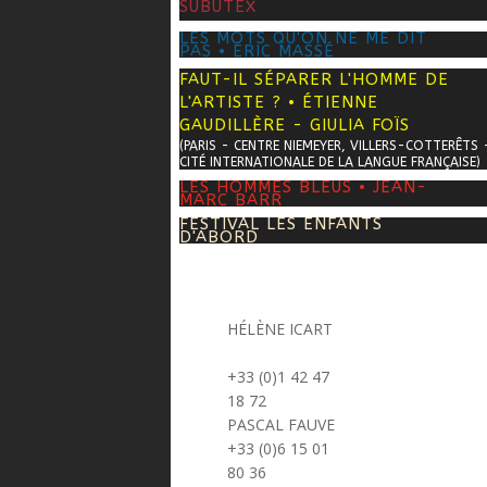
SUBUTEX
LES MOTS QU'ON NE ME DIT
PAS • ÉRIC MASSÉ
FAUT-IL SÉPARER L'HOMME DE
L'ARTISTE ? • ÉTIENNE
GAUDILLÈRE - GIULIA FOÏS
LES HOMMES BLEUS • JEAN-
MARC BARR
FESTIVAL LES ENFANTS
D'ABORD
HÉLÈNE ICART
> helene.icart@prima-donna.fr
+33 (0)1 42 47
18 72
PASCAL FAUVE
> pascal.fauve@prima-donna.fr
+33 (0)6 15 01
80 36