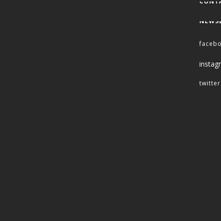
CONT
NEWS
faceb
instag
twitter