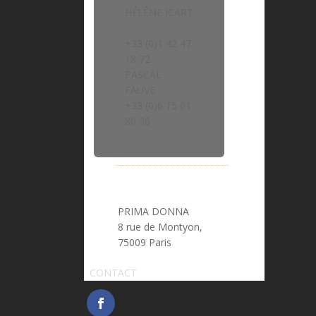
HÉLÈNE ICART
> helene.icart@prima-donna.fr
+33 (0)1 42 47
18 72
PASCAL
FAUVE
> pascal.fauve@prima-donna.fr
+33 (0)6 15 01
80 36
PRIMA DONNA
8 rue de Montyon,
75009 Paris
CONTACT