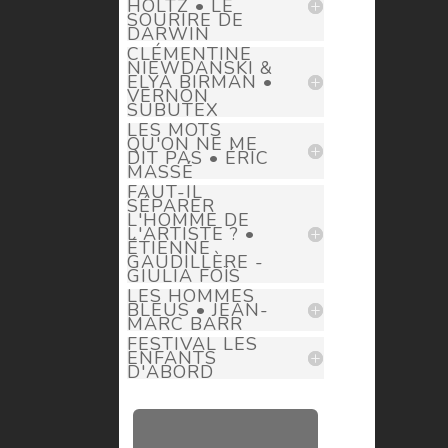
HOLTZ • LE
SOURIRE DE
DARWIN
CLÉMENTINE
NIEWDANSKI &
ELYA BIRMAN •
VERNON
SUBUTEX
LES MOTS
QU'ON NE ME
DIT PAS • ÉRIC
MASSÉ
FAUT-IL
SÉPARER
L'HOMME DE
L'ARTISTE ? •
ÉTIENNE
GAUDILLÈRE -
GIULIA FOÏS
LES HOMMES
BLEUS • JEAN-
MARC BARR
FESTIVAL LES
ENFANTS
D'ABORD