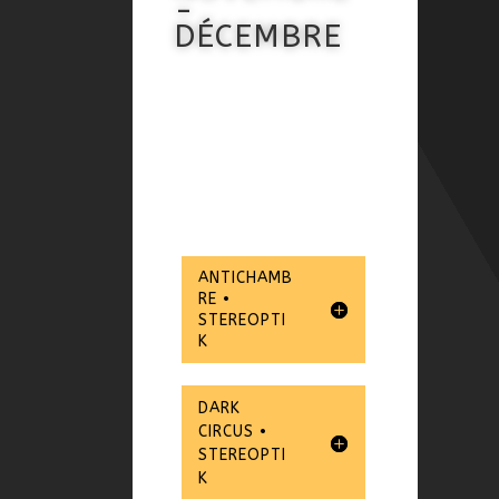
-
DÉCEMBRE
ANTICHAMB
RE •
STEREOPTI
K
DARK
CIRCUS •
STEREOPTI
K