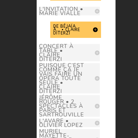
L'INVITATION •
MARIE VIALLE
DE BÉJAÏA
À... • CLAIRE
DITERZI
CONCERT À
TABLE •
CLAIRE
DITERZI
PUISQUE C’EST
COMME ÇA JE
VAIS FAIRE UN
OPÉRA TOUTE
SEULE •
CLAIRE
DITERZI
JÉRÔME
ROUGER • 2
SPECTACLES À
PARIS ET
SARTROUVILLE
L'AVARE •
OLIVIER LOPEZ
MURIEL
MAYETTE-