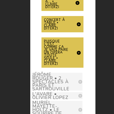
À... •
CLAIRE
DITERZI
CONCERT À
TABLE •
CLAIRE
DITERZI
PUISQUE
C’EST
COMME ÇA
JE VAIS FAIRE
UN OPÉRA
TOUTE
SEULE •
CLAIRE
DITERZI
JÉRÔME
ROUGER • 2
SPECTACLES À
PARIS ET
SARTROUVILLE
L'AVARE •
OLIVIER LOPEZ
MURIEL
MAYETTE-
HOLTZ • LE
SOURIRE DE