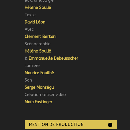
et dramaturgie
Hélène Soulié
Texte
David Léon
Avec
Clément Bertani
Scénographie
Hélène Soulié
&
Emmanuelle Debeusscher
Lumière
Maurice Fo
uil
hé
Son
Serge Monségu
Création teaser vidéo
Maïa Fastinger
MENTION DE PRODUCTION