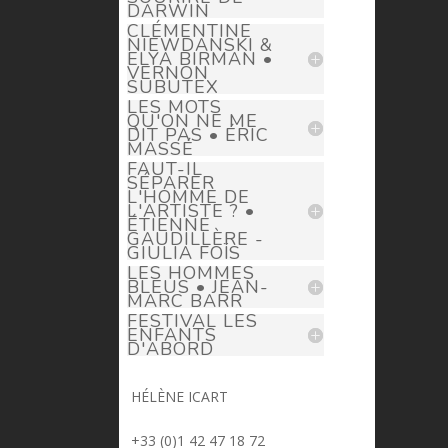
DARWIN
CLÉMENTINE
NIEWDANSKI &
ELYA BIRMAN •
VERNON
SUBUTEX
LES MOTS
QU'ON NE ME
DIT PAS • ÉRIC
MASSÉ
FAUT-IL
SÉPARER
L'HOMME DE
L'ARTISTE ? •
ÉTIENNE
GAUDILLÈRE -
GIULIA FOÏS
LES HOMMES
BLEUS • JEAN-
MARC BARR
FESTIVAL LES
ENFANTS
D'ABORD
HÉLÈNE ICART
> helene.icart@prima-donna.fr
+33 (0)1 42 47 18 72