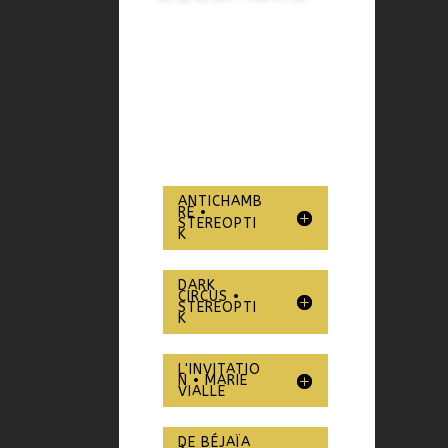
ANTICHAMB
RE •
STEREOPTI
K
DARK
CIRCUS •
STEREOPTI
K
L'INVITATIO
N • MARIE
VIALLE
DE BÉJAÏA