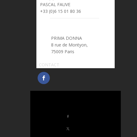
PASCAL FAUVE
> pascal.fauve@prima-donna.fr
+33 (0)6 15 01 80 36
PRIMA DONNA
8 rue de Montyon,
75009 Paris
CONTACT