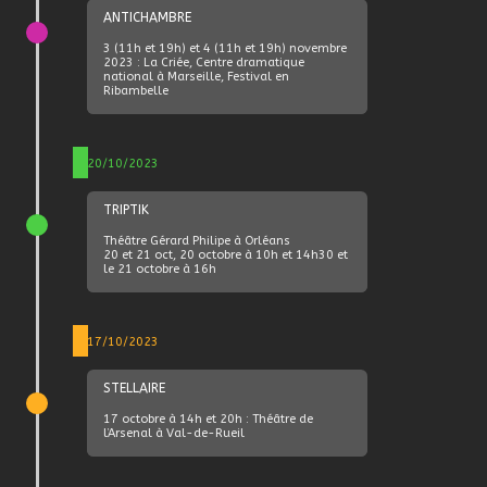
ANTICHAMBRE
3 (11h et 19h) et 4 (11h et 19h) novembre
2023 : La Criée, Centre dramatique
national à Marseille, Festival en
Ribambelle
20/10/2023
TRIPTIK
Théâtre Gérard Philipe à Orléans
20 et 21 oct, 20 octobre à 10h et 14h30 et
le 21 octobre à 16h
17/10/2023
STELLAIRE
17 octobre à 14h et 20h : Théâtre de
l’Arsenal à Val-de-Rueil