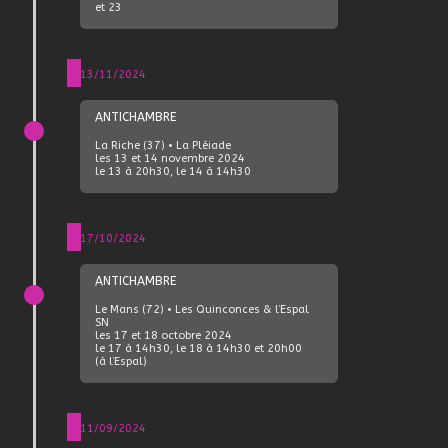
et 23
13/11/2024
ANTICHAMBRE
La Riche (37) • La Pléiade
les 13 et 14 novembre 2024
le 13 à 20h30, le 14 à 14h30
17/10/2024
ANTICHAMBRE
Le Mans (72) • Les Quinconces & l’Espal
SN
les 17 et 18 octobre 2024
le 17 à 14h30, le 18 à 14h30 et 20h00
(à l’Espal)
11/09/2024