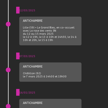
12/03/2025
ANTICHAMBRE
Lille (59) • Le Grand Bleu, en co-accueil
avec La rose des vents SN
du 12 au 15 mars 2025
le 12 à 19h, le 13 à 10h et 14h30, le 14 à
10h et 20h, le 15 à 19h
07/03/2025
ANTICHAMBRE
Châtillon (92)
le 7 mars 2025 à 14h30 et 19h30
16/01/2025
ANTICHAMBRE