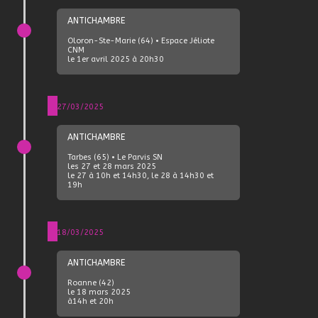
ANTICHAMBRE
Oloron-Ste-Marie (64) • Espace Jéliote
CNM
le 1er avril 2025 à 20h30
27/03/2025
ANTICHAMBRE
Tarbes (65) • Le Parvis SN
les 27 et 28 mars 2025
le 27 à 10h et 14h30, le 28 à 14h30 et
19h
18/03/2025
ANTICHAMBRE
Roanne (42)
le 18 mars 2025
à14h et 20h