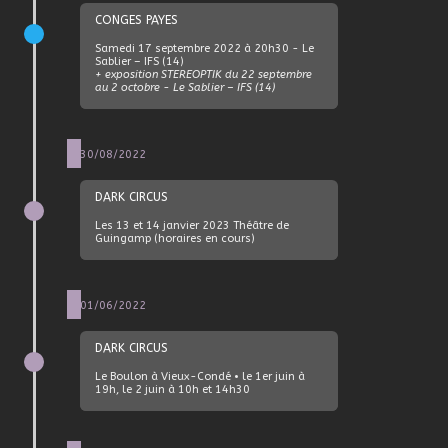
CONGES PAYES
Samedi 17 septembre 2022 à 20h30 - Le
Sablier – IFS (14)
+ exposition STEREOPTIK du 22 septembre
au 2 octobre - Le Sablier – IFS (14)
30/08/2022
DARK CIRCUS
Les 13 et 14 janvier 2023 Théâtre de
Guingamp (horaires en cours)
01/06/2022
DARK CIRCUS
Le Boulon à Vieux-Condé • le 1er juin à
19h, le 2 juin à 10h et 14h30