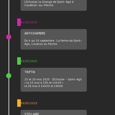
L’Echalier, la Grange de Saint-Agil à
Couëtron-au-Perche
04/09/2023
ANTICHAMBRE
Du 4 au 16 septembre : La ferme de Saint-
Agil, Couëron au Perche
25/05/2023
TRIPTIK
25 et 26 mai 2023 : l’Échalier - Saint-Agil
• le 25 mai à 10h et 14h30 •
le 26 mai à 14h30 et 19h00
30/03/2023
STELLAIRE