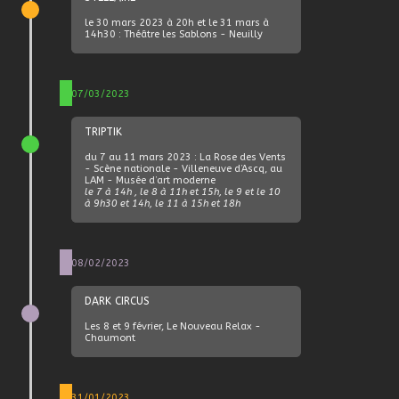
le 30 mars 2023 à 20h et le 31 mars à
14h30 : Théâtre les Sablons - Neuilly
07/03/2023
TRIPTIK
du 7 au 11 mars 2023 : La Rose des Vents
- Scène nationale - Villeneuve d’Ascq, au
LAM - Musée d’art moderne
le 7 à 14h , le 8 à 11h et 15h, le 9 et le 10
à 9h30 et 14h, le 11 à 15h et 18h
08/02/2023
DARK CIRCUS
Les 8 et 9 février, Le Nouveau Relax -
Chaumont
31/01/2023