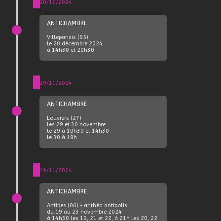
20/12/2024
ANTICHAMBRE
Villeparisis (95)
le 20 décembre 2024
à 14h30 et 20h30
29/11/2024
ANTICHAMBRE
Louviers (27)
les 29 et 30 novembre
le 29 à 10h30 et 14h30
le 30 à 19h
19/11/2024
ANTICHAMBRE
Antibes (06) • anthéa antipolis
du 19 au 23 novembre 2024
à 14h30 les 19, 21 et 22, à 21h les 20, 22