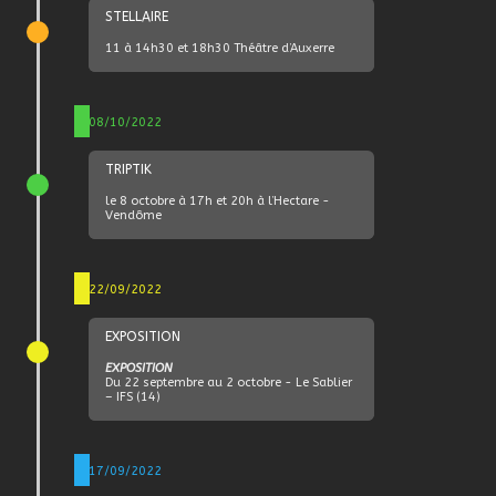
STELLAIRE
11 à 14h30 et 18h30 Théâtre d’Auxerre
08/10/2022
TRIPTIK
le 8 octobre à 17h et 20h à l’Hectare -
Vendôme
22/09/2022
EXPOSITION
EXPOSITION
Du 22 septembre au 2 octobre - Le Sablier
– IFS (14)
17/09/2022