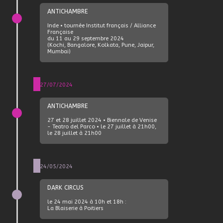
ANTICHAMBRE
Inde • tournée Institut français / Alliance
Française
du 11 au 29 septembre 2024
(Kochi, Bangalore, Kolkata, Pune, Jaipur,
Mumbai)
27/07/2024
ANTICHAMBRE
27 et 28 juillet 2024 • Biennale de Venise
- Teatro del Parco • le 27 juillet à 21h00,
le 28 juillet à 21h00
24/05/2024
DARK CIRCUS
le 24 mai 2024 à 10h et 18h :
La Blaiserie à Poitiers