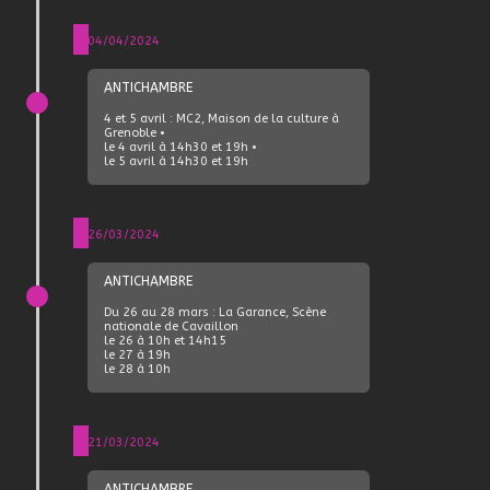
04/04/2024
ANTICHAMBRE
4 et 5 avril : MC2, Maison de la culture à
Grenoble •
le 4 avril à 14h30 et 19h •
le 5 avril à 14h30 et 19h
26/03/2024
ANTICHAMBRE
Du 26 au 28 mars : La Garance, Scène
nationale de Cavaillon
le 26 à 10h et 14h15
le 27 à 19h
le 28 à 10h
21/03/2024
ANTICHAMBRE