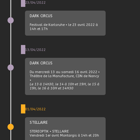
23/04/2022
DARK CIRCUS
Festival de Karlsruhe • le 23 avril 2022 à
14h et 17h
13/04/2022
DARK CIRCUS
Du mercredi 13 au samedi 16 avril 2022 •
Théâtre de la Manufacture, CDN de Nancy
•
Le 13 à 14h30, le 14 à 10h et 19H, le 15 à
19h, le 16 à 10H et 14H30
01/04/2022
STELLAIRE
STEREOPTIK • STELLAIRE
Vendredi 1
er
avril Montargis à 14h et 20h