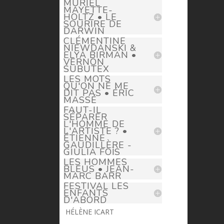
MURIEL
MAYETTE-
HOLTZ • LE
SOURIRE DE
DARWIN
CLÉMENTINE
NIEWDANSKI &
ELYA BIRMAN •
VERNON
SUBUTEX
LES MOTS
QU'ON NE ME
DIT PAS • ÉRIC
MASSÉ
FAUT-IL
SÉPARER
L'HOMME DE
L'ARTISTE ? •
ÉTIENNE
GAUDILLÈRE -
GIULIA FOÏS
LES HOMMES
BLEUS • JEAN-
MARC BARR
FESTIVAL LES
ENFANTS
D'ABORD
HÉLÈNE ICART
> helene.icart@prima-donna.fr