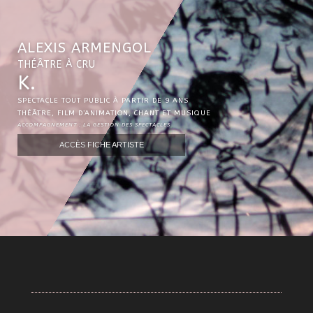
ALEXIS ARMENGOL
THÉÂTRE À CRU
K.
SPECTACLE TOUT PUBLIC À PARTIR DE 9 ANS
THÉÂTRE, FILM D’ANIMATION, CHANT ET MUSIQUE
ACCOMPAGNEMENT : LA GESTION DES SPECTACLES
ACCÈS FICHE ARTISTE