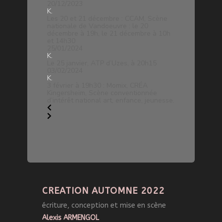
20/12/2023
K.
Les 20 et 21 décembre : CCAM, Scène
nationale de Vandoeuvre : le 20
décembre à 19h, le 21 décembre à 10h
et 14h30
25/01/2024
K.
Le 25 janvier, ATP d’Uzes, à 20h15
03/02/2024
K.
3 février à 19h30 : Momix, CRÉA
Kingersheim, Scène conventionnée
d’intérêt national art, enfance, jeunesse.
CREATION AUTOMNE 2022
écriture, conception et mise en scène
Alexis ARMENGOL