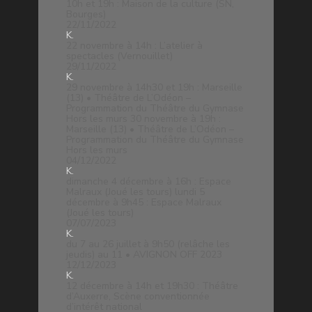
10h et 19h : Maison de la culture (SN,
Bourges)
22/11/2022
K.
22 novembre à 14h : L’atelier à
spectacles (Vernouillet)
29/11/2022
K.
29 novembre à 14h30 et 19h : Marseille
(13) • Théâtre de L’Odéon –
Programmation du Théâtre du Gymnase
Hors les murs 30 novembre à 19h :
Marseille (13) • Théâtre de L’Odéon –
Programmation du Théâtre du Gymnase
Hors les murs
04/12/2022
K.
dimanche 4 décembre à 16h : Espace
Malraux (Joué les tours) lundi 5
décembre à 9h45 : Espace Malraux
(Joué les tours)
07/07/2023
K.
du 7 au 26 juillet à 9h50 (relâche les
jeudis) au 11 • AVIGNON OFF 2023
12/12/2023
K.
12 décembre à 14h et 19h30 : Théâtre
d’Auxerre, Scène conventionnée
d’intérêt national