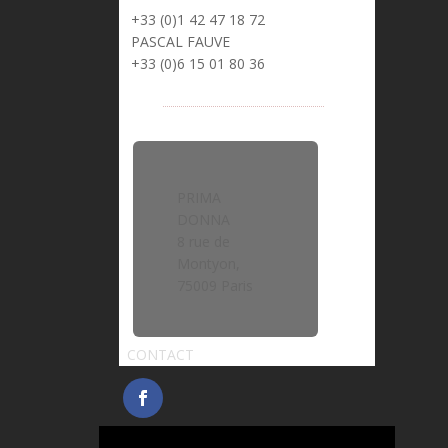
+33 (0)1 42 47 18 72
PASCAL FAUVE
> pascal.fauve@prima-donna.fr
+33 (0)6 15 01 80 36
PRIMA
DONNA
8 rue de
Montyon,
75009 Paris
CONTACT