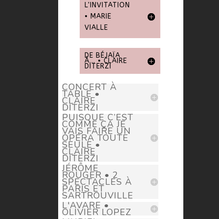
L'INVITATION
• MARIE
VIALLE
DE BÉJAÏA
À... • CLAIRE
DITERZI
CONCERT À
TABLE •
CLAIRE
DITERZI
PUISQUE C’EST
COMME ÇA JE
VAIS FAIRE UN
OPÉRA TOUTE
SEULE •
CLAIRE
DITERZI
JÉRÔME
ROUGER • 2
SPECTACLES À
PARIS ET
SARTROUVILLE
L'AVARE •
OLIVIER LOPEZ