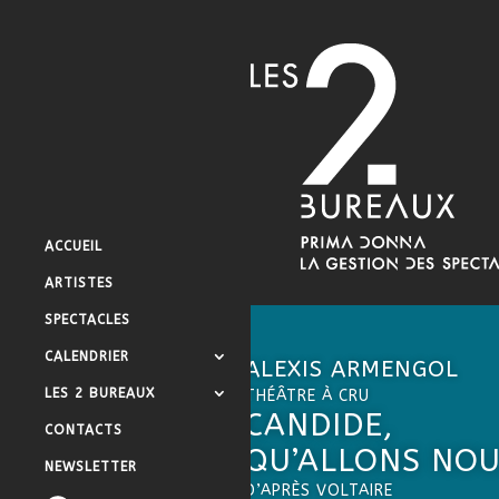
ACCUEIL
ARTISTES
SPECTACLES
CALENDRIER
ALEXIS ARMENGOL
LES 2 BUREAUX
THÉÂTRE À CRU
CANDIDE,
CONTACTS
QU’ALLONS NOU
NEWSLETTER
D’APRÈS
VOLTAIRE