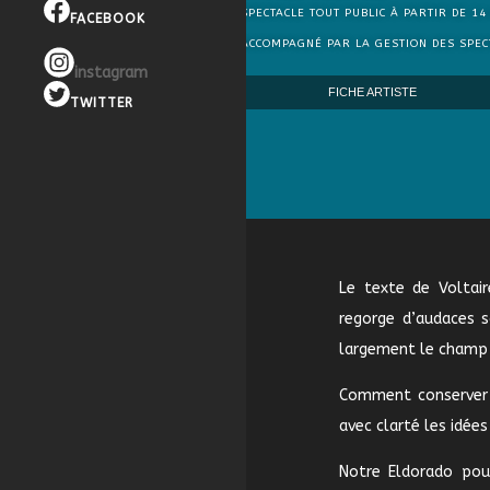
SPECTACLE TOUT PUBLIC À PARTIR DE 14
FACEBOOK
ACCOMPAGNÉ PAR LA GESTION DES SPEC
instagram
FICHE ARTISTE
TWITTER
Le texte de Voltair
regorge d’audaces sc
largement le champ 
Comment conserver c
avec clarté les idées
Notre Eldorado pou