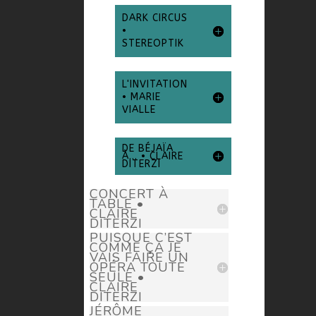
DARK CIRCUS
•
STEREOPTIK
L'INVITATION
• MARIE
VIALLE
DE BÉJAÏA
À... • CLAIRE
DITERZI
CONCERT À
TABLE •
CLAIRE
DITERZI
PUISQUE C’EST
COMME ÇA JE
VAIS FAIRE UN
OPÉRA TOUTE
SEULE •
CLAIRE
DITERZI
JÉRÔME