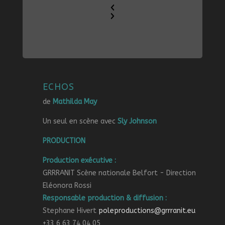
ECHOS
de
Mat
hilda Ma
y
Un seul en scène avec
Sly Johnson
PRODUCTION
Production ex
é
cutive :
GRRRANIT Sc
è
ne nationale Belfort - Direction
El
é
onora Rossi
Responsable production & diffusion :
Stephane Hivert
poleproductions@grrranit.eu
+33 6 63 74 04 05