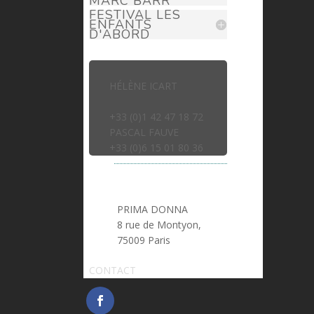
MARC BARR
FESTIVAL LES
ENFANTS
D'ABORD
HÉLÈNE ICART
> helene.icart@prima-donna.fr
+33 (0)1 42 47 18 72
PASCAL FAUVE
> pascal.fauve@prima-donna.fr
+33 (0)6 15 01 80 36
PRIMA DONNA
8 rue de Montyon,
75009 Paris
CONTACT