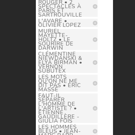
ROUGER • 2
SPECTACLES À
PARIS ET
SARTROUVILLE
L'AVARE •
OLIVIER LOPEZ
MURIEL
MAYETTE-
HOLTZ • LE
SOURIRE DE
DARWIN
CLÉMENTINE
NIEWDANSKI &
ELYA BIRMAN •
VERNON
SUBUTEX
LES MOTS
QU'ON NE ME
DIT PAS • ÉRIC
MASSÉ
FAUT-IL
SÉPARER
L'HOMME DE
L'ARTISTE ? •
ÉTIENNE
GAUDILLÈRE -
GIULIA FOÏS
LES HOMMES
BLEUS • JEAN-