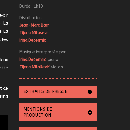
Durée : 1h10
voir
Distribution :
. La
Jean-Marc Barr
e La
Tijana Milosevic
 les
Irina Decermic
Musique interprétée par :
Irina Dečermić
piano
deux
Tijana Milošević
violon
ette
t de
EXTRAITS DE PRESSE
rina
MENTIONS DE
PRODUCTION