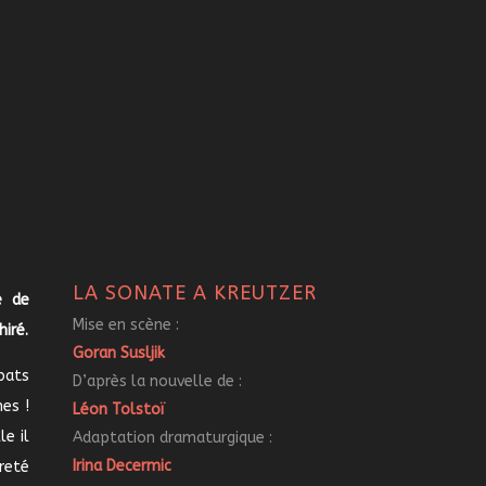
LA SONATE A KREUTZER
e de
Mise en scène :
iré.
Goran Susljik
bats
D’après la nouvelle de :
es !
Léon Tolstoï
e il
Adaptation dramaturgique :
Irina Decermic
ureté