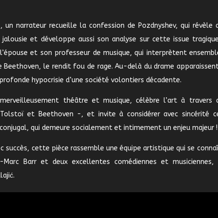
 un narrateur recueille la confession de Pozdnyshev, qui révèle a
jalousie et développe aussi son analyse sur cette issue tragique
 l’épouse et son professeur de musique, qui interprètent ensembl
e Beethoven, le rendit fou de rage. Au-delà du drame apparaissent
 profonde hypocrisie d’une société volontiers décadente.
 merveilleusement théâtre et musique, célèbre l’art à travers 
 Tolstoï et Beethoven -, et invite à considérer avec sincérité c
conjugal, qui demeure socialement et intimement un enjeu majeur !
c succès, cette pièce rassemble une équipe artistique qui se connaî
-Marc Barr et deux excellentes comédiennes et musiciennes, I
ajić.