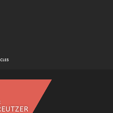
K
REUTZER