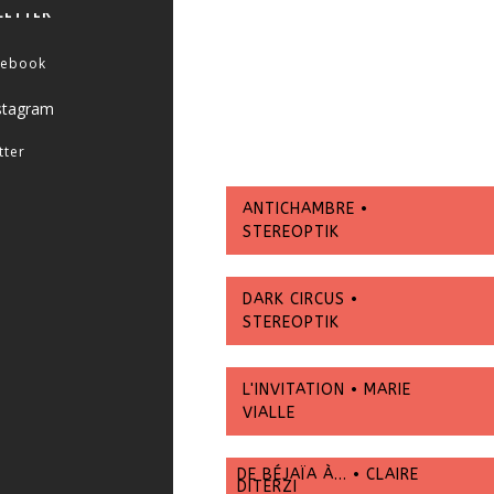
LETTER
cebook
stagram
tter
ANTICHAMBRE •
STEREOPTIK
DARK CIRCUS •
STEREOPTIK
L'INVITATION • MARIE
VIALLE
DE BÉJAÏA À... • CLAIRE
DITERZI