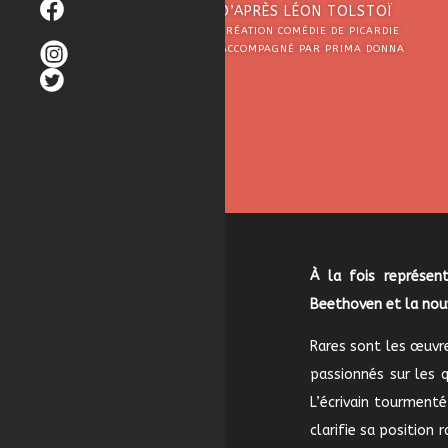
F
D’APRÈS LÉON TOLSTOÏ
A
C
CRÉATION COMÉDIE DE PICARDIE
i
E
ACCOMPAGNÉ PAR PRIMA DONNA
n
B
s
O
T
t
O
W
a
K
I
g
T
r
T
a
E
m
R
À la fois représen
Beethoven et la nouv
Rares sont les œuvr
passionnés sur les 
L’écrivain tourment
clarifie sa position