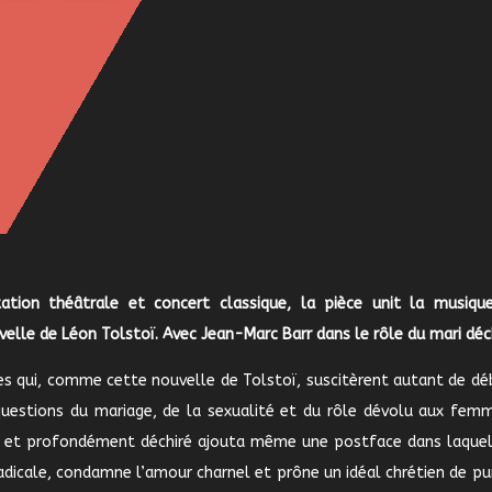
tation théâtrale et concert classique, la pièce unit la musiqu
elle de Léon Tolstoï. Avec Jean-Marc Barr dans le rôle du mari déch
es qui, comme cette nouvelle de Tolstoï, suscitèrent autant de dé
questions du mariage, de la sexualité et du rôle dévolu aux femm
é et profondément déchiré ajouta même une postface dans laquell
 radicale, condamne l’amour charnel et prône un idéal chrétien de p