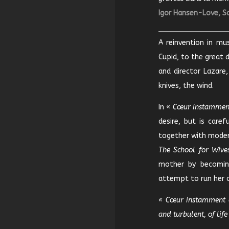
Igor Hansen-Love,
S
A reinvention in m
Cupid, to the great 
and director Lazare
knives, the wind.
In «
Cœur instammen
desire, but is care
together with modern
The School for Wive
mother by becoming
attempt to run her 
« Cœur instamment dé
and turbulent, of lif