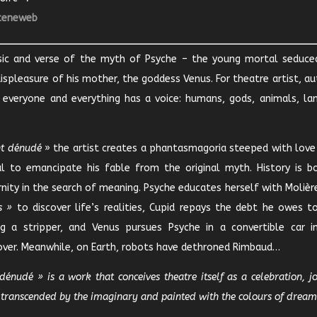
ceneweb
usic and verse of the myth of Psyche – the young mortal seduce
displeasure of his mother, the goddess Venus. For theatre artist, a
, everyone and everything has a voice: humans, gods, animals, la
t dénudé
» the artist creates a phantasmagoria steeped with love
ful to emancipate his fable from the original myth. History is b
ity in the search of meaning. Psyche educates herself with Molière
s »
to discover life’s realities, Cupid repays the debt he owes to
 a stripper, and Venus pursues Psyche in a convertible car i
over. Meanwhile, on Earth, robots have dethroned Rimbaud…
nudé » is a work that conceives theatre itself as a celebration, jo
e transcended by the imaginary and painted with the colours of dream