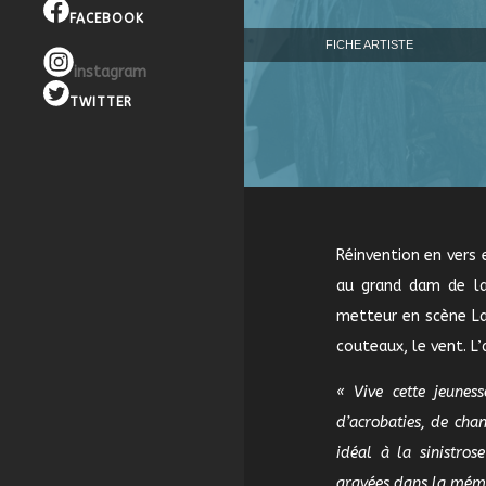
FACEBOOK
FICHE ARTISTE
instagram
TWITTER
Réinvention en vers
au grand dam de la
metteur en scène Laz
couteaux, le vent. L’
« Vive cette jeuness
d’acrobaties, de ch
idéal à la sinistros
gravées dans la mémo