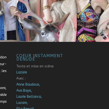
COEUR INSTAMMENT
idon
DÉNUDÉ
eur-
Texte et mise en scène
 les
La
zare
Avec :
Anne Baudoux,
ons,
Ava Baya,
mède
Laurie Bellanca,
emps
Lazare,
Ella Benoit,