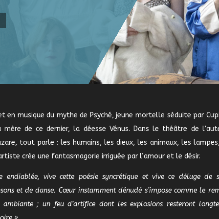
 et en musique du mythe de Psyché, jeune mortelle séduite par Cup
 mère de ce dernier, la déesse Vénus. Dans le théâtre de l’aut
are, tout parle : les humains, les dieux, les animaux, les lampes,
artiste crée une fantasmagorie irriguée par l’amour et le désir.
e endiablée, vive cette poésie syncrétique et vive ce déluge de s
ansons et de danse. Cœur instamment dénudé s’impose comme le re
e ambiante ; un feu d’artifice dont les explosions resteront longt
ire ».