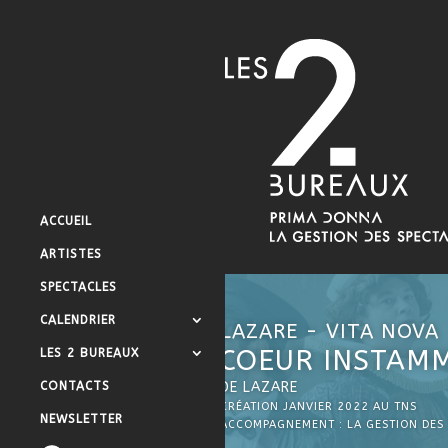
ACCUEIL
ARTISTES
SPECTACLES
CALENDRIER
LAZARE - VITA NOVA
COEUR INSTAM
LES 2 BUREAUX
CONTACTS
DE
LAZARE
CRÉATION JANVIER 2022 AU TNS
NEWSLETTER
ACCOMPAGNEMENT : LA GESTION DES