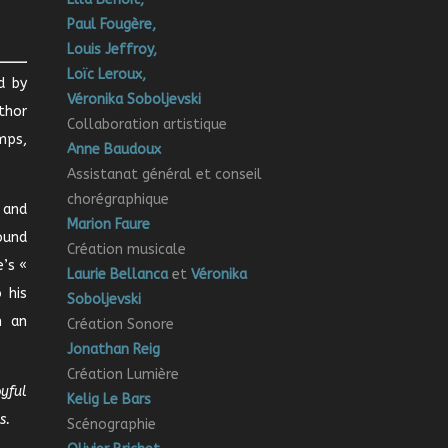
Paul Fougère,
Louis Jeffroy,
Loïc Leroux,
d by
Véronika Soboljevski
uthor
Collaboration artistique
mps,
Anne Baudoux
Assistanat général et conseil
chorégraphique
 and
Marion Faure
ound
Création musicale
’s «
Laurie Bellanca
et
Véronika
 his
Soboljevski
n an
Création Sonore
Jonathan Reig
Création Lumière
yful
Kelig Le Bars
s.
Scénographie