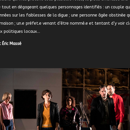
tout en dégageant quelques personnages identifiés : un couple qu
années sur les faiblesses de la digue ; une personne âgée obstinée q
 maison ; un.e préfet.e venant d’être nommé.e et tentant d’y voir cl
ux politiques locaux…
t Éric Massé