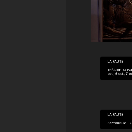
30/09/2021
LA FAUTE
THÉÂTRE DU POI
oct., 6 oct., 7 
18/10/2022
LA FAUTE
Sartrouville - 