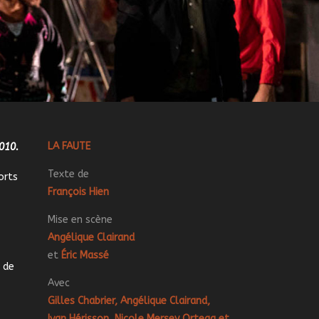
L
A FAU
TE
2010.
Texte de
orts
François Hien
Mise en scène
Angé
lique Clair
and
et
Éric Massé
 de
Avec
Gilles Chabrier, Angélique Clairand,
Ivan Hérisson, Nicole Mersey Ortega et