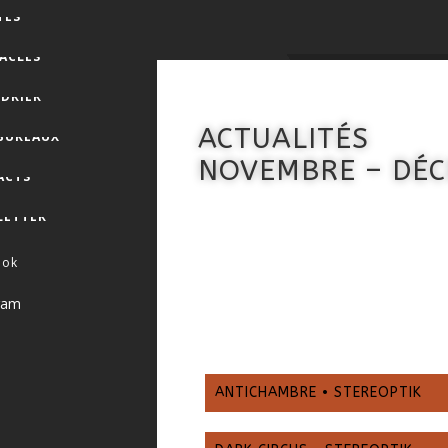
TES
ACLES
DRIER
ACTUALITÉS
 BUREAUX
NOVEMBRE – DÉ
ACTS
LETTER
ook
ram
ANTICHAMBRE • STEREOPTIK