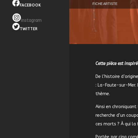
FICHE ARTISTE
FACEBOOK
instagram
TWITTER
Cette pièce est inspir
De l’histoire d’orig
: La-Faute-sur-Mer. 
thème.
Ainsi en chroniquant
recherche d’un coupa
ces morts ? À qui la 
Portée par cinq comé