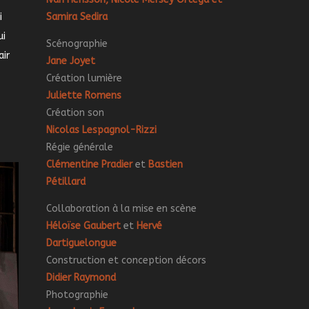
i
Samira Sedira
ui
Scénographie
air
Jane Joyet
Création lumière
Juliette Romens
Création son
Nicolas Lespagnol-Rizzi
Régie générale
Clémentine Pradier
et
Bastien
Pétillard
Collaboration à la mise en scène
Héloïse Gaubert
et
Hervé
Dartiguelongue
Construction et conception décors
Didier Raymond
Photographie