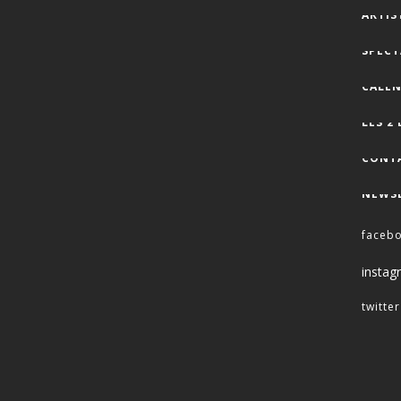
ARTIS
SPECT
CALEN
LES 2
CONT
NEWS
faceb
instag
twitter