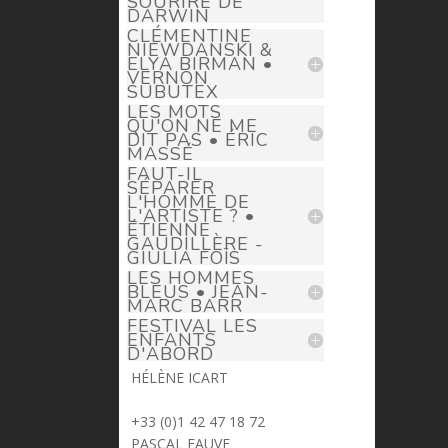
SOURIRE DE
DARWIN
CLÉMENTINE
NIEWDANSKI &
ELYA BIRMAN •
VERNON
SUBUTEX
LES MOTS
QU'ON NE ME
DIT PAS • ÉRIC
MASSÉ
FAUT-IL
SÉPARER
L'HOMME DE
L'ARTISTE ? •
ÉTIENNE
GAUDILLÈRE -
GIULIA FOÏS
LES HOMMES
BLEUS • JEAN-
MARC BARR
FESTIVAL LES
ENFANTS
D'ABORD
HÉLÈNE ICART
> helene.icart@prima-donna.fr
+33 (0)1 42 47 18 72
PASCAL FAUVE