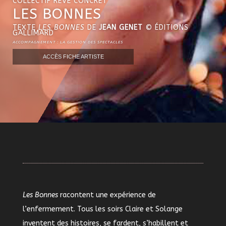
COLLECTIF RÊVE CONCRET
LES BONNES
TEXTE
LES BONNES
DE
JEAN GENET
© ÉDITIONS
GALLIMARD
ACCOMPAGNEMENT : LA GESTION DES SPECTACLES
ACCÈS FICHE ARTISTE
Les Bonnes
racontent une expérience de
l’enfermement. Tous les soirs Claire et Solange
inventent des histoires, se fardent, s’habillent et