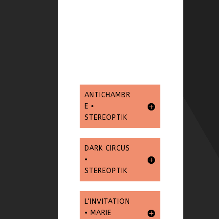
ANTICHAMBR
E •
STEREOPTIK
DARK CIRCUS
•
STEREOPTIK
L'INVITATION
• MARIE