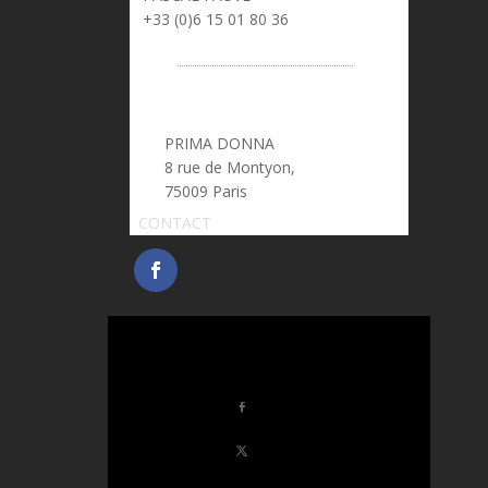
> pascal.fauve@prima-donna.fr
+33 (0)6 15 01 80 36
PRIMA DONNA
8 rue de Montyon,
75009 Paris
CONTACT