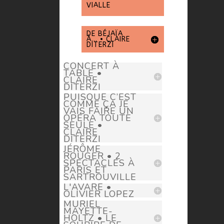
VIALLE
DE BÉJAÏA
À... • CLAIRE
DITERZI
CONCERT À
TABLE •
CLAIRE
DITERZI
PUISQUE C’EST
COMME ÇA JE
VAIS FAIRE UN
OPÉRA TOUTE
SEULE •
CLAIRE
DITERZI
JÉRÔME
ROUGER • 2
SPECTACLES À
PARIS ET
SARTROUVILLE
L'AVARE •
OLIVIER LOPEZ
MURIEL
MAYETTE-
HOLTZ • LE