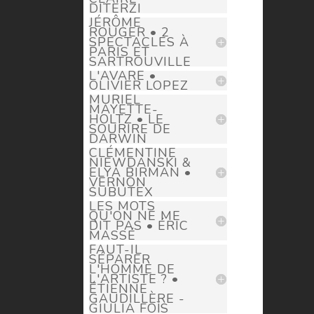
DITERZI
JÉRÔME
ROUGER • 2
SPECTACLES À
PARIS ET
SARTROUVILLE
L'AVARE •
OLIVIER LOPEZ
MURIEL
MAYETTE-
HOLTZ • LE
SOURIRE DE
DARWIN
CLÉMENTINE
NIEWDANSKI &
ELYA BIRMAN •
VERNON
SUBUTEX
LES MOTS
QU'ON NE ME
DIT PAS • ÉRIC
MASSÉ
FAUT-IL
SÉPARER
L'HOMME DE
L'ARTISTE ? •
ÉTIENNE
GAUDILLÈRE -
GIULIA FOÏS