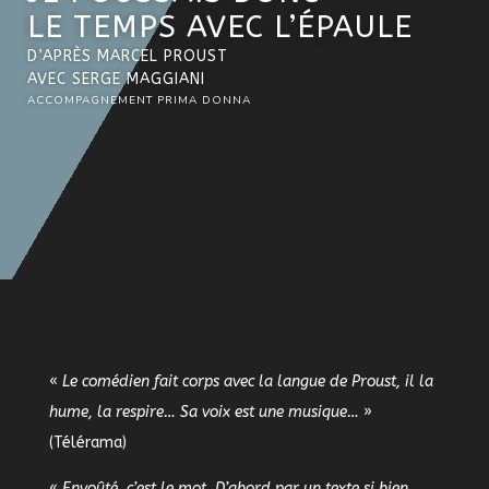
LE TEMPS AVEC L’ÉPAULE
D’APRÈS MARCEL PROUST
AVEC SERGE MAGGIANI
ACCOMPAGNEMENT PRIMA DONNA
«
Le comédien fait corps avec la langue de Proust, il la
hume, la respire… Sa voix est une musique…
»
(Télérama)
«
Envoûté, c’est le mot. D’abord par un texte si bien