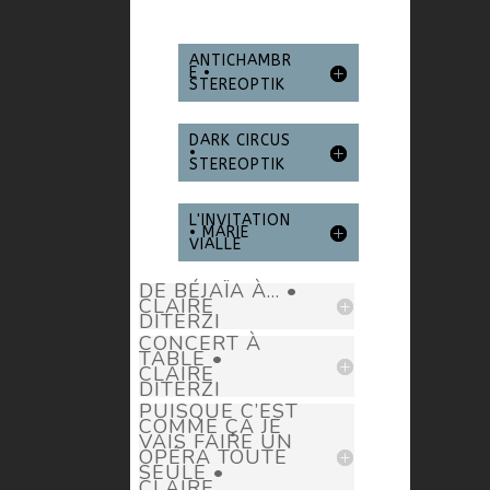
ANTICHAMBR
E •
STEREOPTIK
DARK CIRCUS
•
STEREOPTIK
L'INVITATION
• MARIE
VIALLE
DE BÉJAÏA À... •
CLAIRE
DITERZI
CONCERT À
TABLE •
CLAIRE
DITERZI
PUISQUE C’EST
COMME ÇA JE
VAIS FAIRE UN
OPÉRA TOUTE
SEULE •
CLAIRE