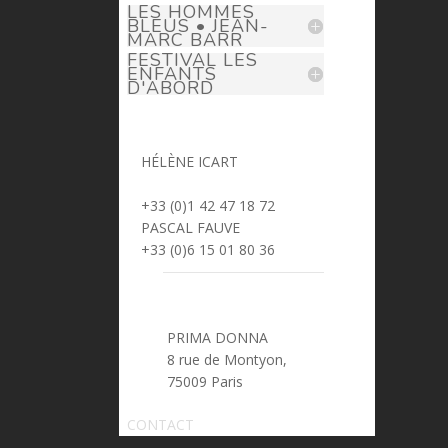
LES HOMMES
BLEUS • JEAN-
MARC BARR
FESTIVAL LES
ENFANTS
D'ABORD
HÉLÈNE ICART
> helene.icart@prima-donna.fr
+33 (0)1 42 47 18 72
PASCAL FAUVE
> pascal.fauve@prima-donna.fr
+33 (0)6 15 01 80 36
PRIMA DONNA
8 rue de Montyon,
75009 Paris
CONTACT