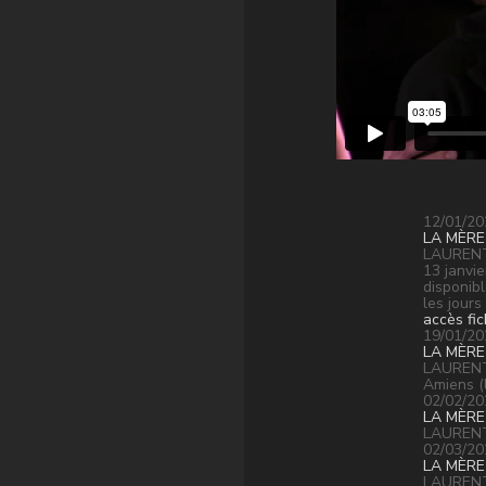
12/01/20
LA MÈRE
LAURENT 
13 janvi
disponibl
les jours
accès fi
19/01/20
LA MÈRE
LAURENT 
Amiens (l
02/02/20
LA MÈRE
LAURENT 
02/03/20
LA MÈRE
LAURENT 