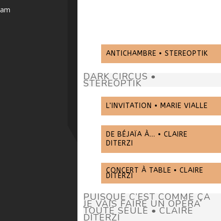
ram
ANTICHAMBRE • STEREOPTIK
DARK CIRCUS •
STEREOPTIK
L'INVITATION • MARIE VIALLE
DE BÉJAÏA À... • CLAIRE
DITERZI
CONCERT À TABLE • CLAIRE
DITERZI
PUISQUE C’EST COMME ÇA
JE VAIS FAIRE UN OPÉRA
TOUTE SEULE • CLAIRE
DITERZI