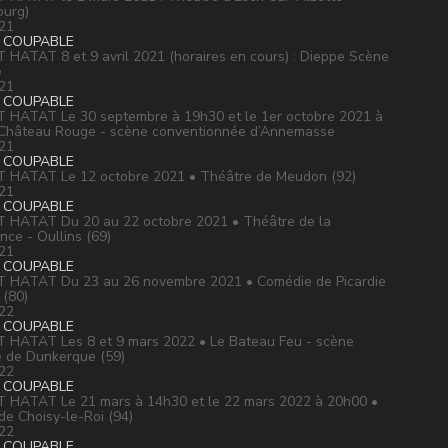
urg)
21
 COUPABLE
HATAT 8 et 9 avril 2021 (horaires en cours) : Dieppe Scène
e
21
 COUPABLE
HATAT Le 30 septembre à 19h30 et le 1er octobre 2021 à
Château Rouge - scène conventionnée d’Annemasse
21
 COUPABLE
 HATAT Le 12 octobre 2021 • Théâtre de Meudon (92)
21
 COUPABLE
HATAT Du 20 au 22 octobre 2021 • Théâtre de la
nce - Oullins (69)
21
 COUPABLE
 HATAT Du 23 au 26 novembre 2021 • Comédie de Picardie
 (80)
22
 COUPABLE
HATAT Les 8 et 9 mars 2022 • Le Bateau Feu - scène
e de Dunkerque (59)
22
 COUPABLE
HATAT Le 21 mars à 14h30 et le 22 mars 2022 à 20h00 •
de Choisy-le-Roi (94)
22
 COUPABLE