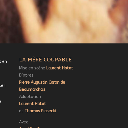
LA MÈRE COUPABLE
is
en
Mise en scène
Laurent Hatat
D’après
Pierre Augustin Caron de
e !
Beaumarchais
Adaptation
e
Laurent Hatat
s
et
Thomas Piasecki
Avec