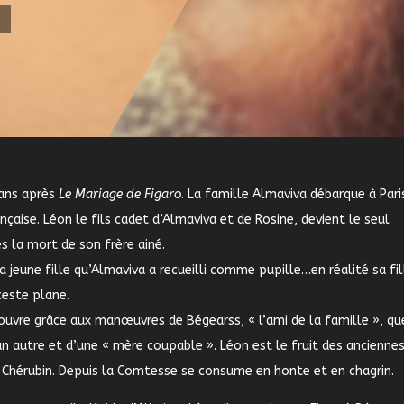
ans après
Le Mariage de Figaro
. La famille Almaviva débarque à Par
nçaise. Léon le fils cadet d’Almaviva et de Rosine, devient le seul
ès la mort de son frère ainé.
a jeune fille qu’Almaviva a recueilli comme pupille…en réalité sa fill
ceste plane.
ouvre grâce aux manœuvres de Bégearss, « l’ami de la famille », qu
un autre et d’une
« mère coupable ». Léon est le fruit des ancienne
 Chérubin. Depuis la Comtesse se consume en honte et en chagrin.