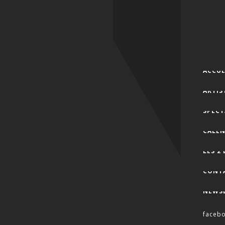
ACCUE
ARTIS
SPECT
CALEN
LES 2
CONT
NEWS
faceb