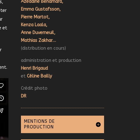
Azeddine Benamara,
s,
Emma Gustafsson,
oter
Pierre Martot,
ur
Kenza Laala,
e et
Anne Duverneuil
,
Mathias Zakhar…
(distribution en cours)
r
administration et production
ent.
Henri Brigaud
et
Céline Bailly
Crédit photo
DR
MENTIONS DE
PRODUCTION