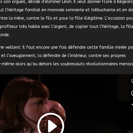
s son orgueil, décide d’éliminer Léon. Il veut donner Flore
à Bégears
t l’héritage familial en monnaie sonnante et trébuchante et en d
ntre la mère, contre le fils et pour la fille illégitime. L’occasion po
profiteur très habile avec l’argent, de capter tout l’héritage, la fill
onde.
ne veillent. Il faut encore une fois défendre cette famille minée pa
 et l’aveuglement, la défendre de l’intérieur, contre ses propres
-même alors qu’au dehors les soubresauts révolutionnaires menac