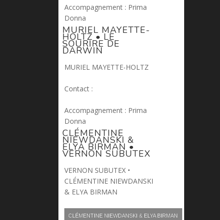
Accompagnement : Prima
Donna
MURIEL MAYETTE-
HOLTZ • LE
SOURIRE DE
DARWIN
MURIEL MAYETTE-HOLTZ
Contact :
pascal.fauve@prima-donna.fr
Accompagnement : Prima
Donna
CLÉMENTINE
NIEWDANSKI &
ELYA BIRMAN •
VERNON SUBUTEX
VERNON SUBUTEX •
CLÉMENTINE NIEWDANSKI
& ELYA BIRMAN
CLÉMENTINE NIEWDANSKI & ELYA BIRMAN