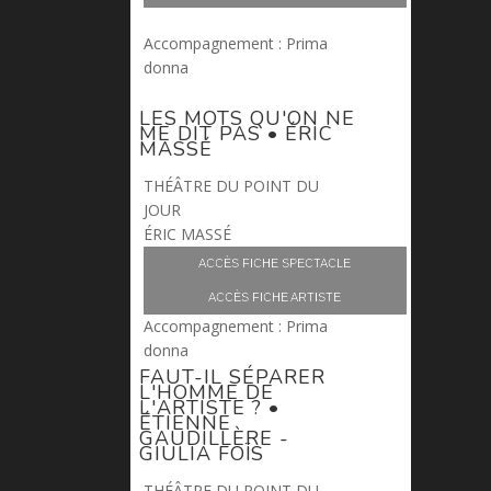
Accompagnement : Prima
donna
LES MOTS QU'ON NE
ME DIT PAS • ÉRIC
MASSÉ
THÉÂTRE DU POINT DU
JOUR
ÉRIC MASSÉ
ACCÈS FICHE SPECTACLE
ACCÈS FICHE ARTISTE
Accompagnement : Prima
donna
FAUT-IL SÉPARER
L'HOMME DE
L'ARTISTE ? •
ÉTIENNE
GAUDILLÈRE -
GIULIA FOÏS
THÉÂTRE DU POINT DU