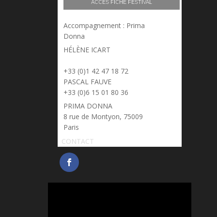
ACCÈS FICHE FESTIVAL
Accompagnement : Prima
Donna
HÉLÈNE ICART
> helene.icart@prima-donna.fr
+33 (0)1 42 47 18 72
PASCAL FAUVE
> pascal.fauve@prima-donna.fr
+33 (0)6 15 01 80 36
PRIMA DONNA
8 rue de Montyon, 75009
Paris
CONTACT