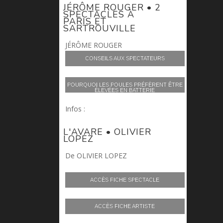
JÉRÔME ROUGER • 2
SPECTACLES À
PARIS ET
SARTROUVILLE
JÉRÔME ROUGER
CONSEILS AUX SPECTATEURS
POURQUOI LES POULES PRÉFÈRENT ÊTRE
ÉLEVÉES EN BATTERIE
Infos :
guillaume.rouger@lamartingale.
com
L'AVARE • OLIVIER
LOPEZ
De OLIVIER LOPEZ
ACCÈS FICHE SPECTACLE
ACCÈS FICHE ARTISTE