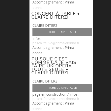
Accompagnement : Prima
donna
CONCERT À TABLE •
CLAIRE DITERZI
CLAIRE DITERZI
FICHE DU SPECTACLE
Infos :
pascal.fauve@prima-donna.fr
Accompagnement : Prima
donna
PUISQUE C’EST
COMME ÇA JE VAIS
FAIRE UN OPÉRA
TOUTE SEULE •
CLAIRE DITERZI
CLAIRE DITERZI
FICHE DU SPECTACLE
page en construction / infos :
pascal.fauve@prima-donna.fr
Accompagnement : Prima
donna