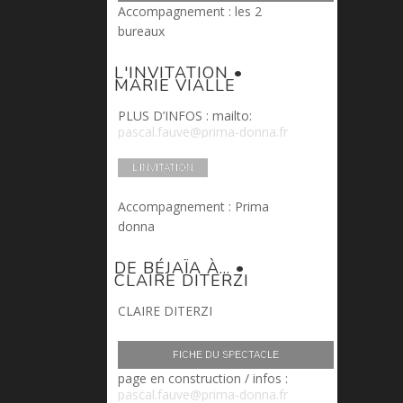
Accompagnement : les 2
bureaux
L'INVITATION •
MARIE VIALLE
PLUS D’INFOS : mailto
:
pascal.fauve@prima-donna.fr
L'INVITATION
Accompagnement : Prima
donna
DE BÉJAÏA À... •
CLAIRE DITERZI
CLAIRE DITERZI
FICHE DU SPECTACLE
page en construction / infos :
pascal.fauve@prima-donna.fr