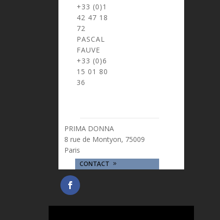
+33 (0)1
42 47 18
72
PASCAL
FAUVE
> pascal.fauve@prima-donna.fr
+33 (0)6
15 01 80
36
PRIMA DONNA
8 rue de Montyon, 75009
Paris
CONTACT