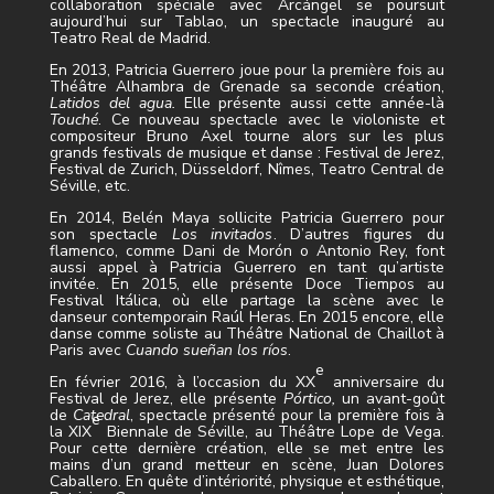
collaboration spéciale avec Arcángel se poursuit
aujourd’hui sur Tablao, un spectacle inauguré au
Teatro Real de Madrid.
En 2013, Patricia Guerrero joue pour la première fois au
Théâtre Alhambra de Grenade sa seconde création,
Latidos del agua.
Elle présente aussi cette année-là
Touché
. Ce nouveau spectacle avec le violoniste et
compositeur Bruno Axel tourne alors sur les plus
grands festivals de musique et danse : Festival de Jerez,
Festival de Zurich, Düsseldorf, Nîmes, Teatro Central de
Séville, etc.
En 2014, Belén Maya sollicite Patricia Guerrero pour
son spectacle
Los invitados
. D’autres figures du
flamenco, comme Dani de Morón o Antonio Rey, font
aussi appel à Patricia Guerrero en tant qu’artiste
invitée. En 2015, elle présente Doce Tiempos au
Festival Itálica, où elle partage la scène avec le
danseur contemporain Raúl Heras. En 2015 encore, elle
danse comme soliste au Théâtre National de Chaillot à
Paris avec
Cuando sueñan los ríos
.
e
En février 2016, à l’occasion du XX
anniversaire du
Festival de Jerez, elle présente
Pórtico,
un avant-goût
de
Catedral
, spectacle présenté pour la première fois à
e
la XIX
Biennale de Séville, au Théâtre Lope de Vega.
Pour cette dernière création, elle se met entre les
mains d’un grand metteur en scène, Juan Dolores
Caballero. En quête d’intériorité, physique et esthétique,