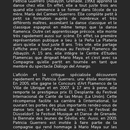
Patricia Guerrero (Albayzín, Grenade, 1990) apprend la
danse chez elle. En effet, elle a tout juste trois ans
quand elle commence à se former dans l’école de sa
mère, María del Carmen Guerrero. Elle complète petit à
petit sa formation auprès de nombreux et très
différents maîtres, assimilant la danse classique et le
classique espagnol en même temps que la danse
flamenca. Outre cet apprentissage précoce, elle monte
très rapidement aussi sur scène. En effet, sa première
représentation publique a lieu à la Peña La Platería
alors qu’elle a tout juste 8 ans. Très vite, elle partage
l’affiche avec Juana Amaya au Festival Flamenco de
Albayzín. A 15 ans, elle intègre le Centre d’Etudes
Flamencas que dirigeait Mario Maya, et c’est avec sa
Compagnie qu’elle partit en tournée en tant que
membre du spectacle
Diálogo del Amargo
.
L’afición et la critique spécialisée découvrent
rapidement en Patricia Guerrero, une étoile montante.
En 2005, elle gagne le Concours d’Art Flamenco de la
Ville de Ubrique et en 2007, à 17 ans à peine, elle
remporte le prestigieux prix El Desplante du Festival
Internacional de Cante de las Minas (La Unión). Cette
récompense facilite sa carrière à l’international, lui
ouvrant les portes des plus importants rendez-vous de
danse tels que le Festival de Jerez, le Festival de
Düsseldorf, le Festival Musique et Danse de Grenade,
la Biennale des Jeunes de Séville, etc. Aussi, en 2009,
Patricia Guerrero est invitée à faire partie de la
compagnie qui rend hommage à Mario Maya sur les