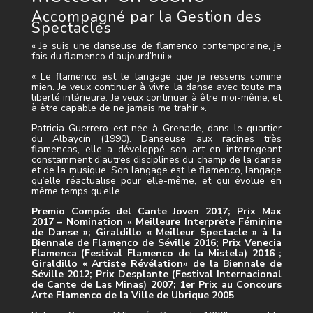
Accompagné par la Gestion des
Spectacles
« Je suis une danseuse de flamenco contemporaine, je
fais du flamenco d’aujourd’hui »
« Le flamenco est le langage que je ressens comme
mien. Je veux continuer à vivre la danse avec toute ma
liberté intérieure. Je veux continuer à être moi-même, et
à être capable de ne jamais me trahir ».
Patricia Guerrero est née à Grenade, dans le quartier
du Albaycín (1990). Danseuse aux racines très
flamencas, elle a développé son art en interrogeant
constamment d’autres disciplines du champ de la danse
et de la musique. Son langage est le flamenco, langage
qu’elle réactualise pour elle-même, et qui évolue en
même temps qu’elle.
Premio Compás del Cante Joven 2017;
Prix Max
2017 – Nomination
« Meilleure Interprète Féminine
de Danse »;
Giraldillo « Meilleur Spectacle » à la
Biennale de Flamenco de Séville 2016;
Prix Venecia
Flamenca (Festival Flamenco de la Mistela) 2016 ;
Giraldillo
« Artiste Révélation» de la Biennale de
Séville 2012;
Prix Desplante (Festival Internacional
de Cante de Las Minas) 2007;
1er Prix au Concours
Arte Flamenco de la Ville de Ubrique 2005