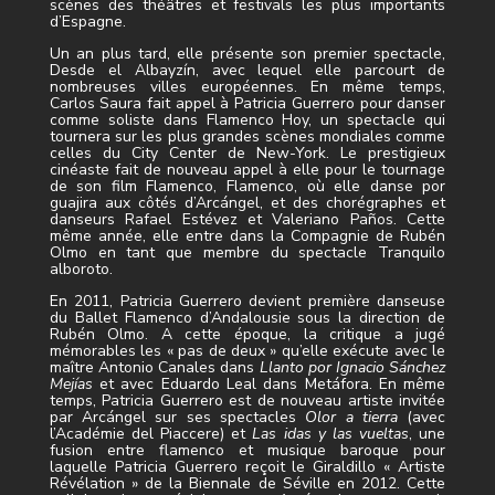
scènes des théâtres et festivals les plus importants
d’Espagne.
Un an plus tard, elle présente son premier spectacle,
Desde el Albayzín, avec lequel elle parcourt de
nombreuses villes européennes. En même temps,
Carlos Saura fait appel à Patricia Guerrero pour danser
comme soliste dans Flamenco Hoy, un spectacle qui
tournera sur les plus grandes scènes mondiales comme
celles du City Center de New-York. Le prestigieux
cinéaste fait de nouveau appel à elle pour le tournage
de son film Flamenco, Flamenco, où elle danse por
guajira aux côtés d’Arcángel, et des chorégraphes et
danseurs Rafael Estévez et Valeriano Paños. Cette
même année, elle entre dans la Compagnie de Rubén
Olmo en tant que membre du spectacle Tranquilo
alboroto.
En 2011, Patricia Guerrero devient première danseuse
du Ballet Flamenco d’Andalousie sous la direction de
Rubén Olmo. A cette époque, la critique a jugé
mémorables les « pas de deux » qu’elle exécute avec le
maître Antonio Canales dans
Llanto por Ignacio Sánchez
Mejías
et avec Eduardo Leal dans Metáfora. En même
temps, Patricia Guerrero est de nouveau artiste invitée
par Arcángel sur ses spectacles
Olor a tierra
(avec
l’Académie del Piaccere) et
Las idas y las vueltas
, une
fusion entre flamenco et musique baroque pour
laquelle Patricia Guerrero reçoit le Giraldillo « Artiste
Révélation » de la Biennale de Séville en 2012. Cette