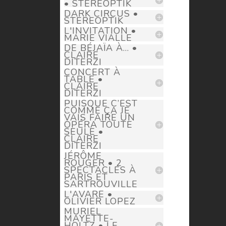
• STEREOPTIK
DARK CIRCUS •
STEREOPTIK
L'INVITATION •
MARIE VIALLE
DE BÉJAÏA À... •
CLAIRE
DITERZI
CONCERT À
TABLE •
CLAIRE
DITERZI
PUISQUE C’EST
COMME ÇA JE
VAIS FAIRE UN
OPÉRA TOUTE
SEULE •
CLAIRE
DITERZI
JÉRÔME
ROUGER • 2
SPECTACLES À
PARIS ET
SARTROUVILLE
L'AVARE •
OLIVIER LOPEZ
MURIEL
MAYETTE-
HOLTZ • LE