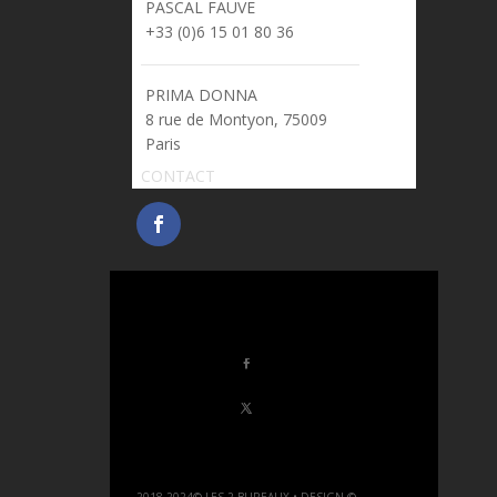
PASCAL FAUVE
> pascal.fauve@prima-donna.fr
+33 (0)6 15 01 80 36
PRIMA DONNA
8 rue de Montyon, 75009
Paris
CONTACT