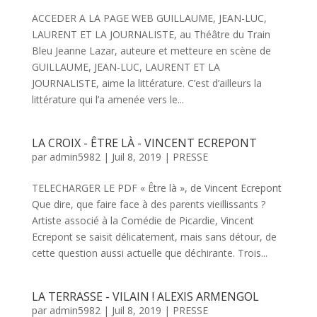
ACCEDER A LA PAGE WEB GUILLAUME, JEAN-LUC,
LAURENT ET LA JOURNALISTE, au Théâtre du Train
Bleu Jeanne Lazar, auteure et metteure en scène de
GUILLAUME, JEAN-LUC, LAURENT ET LA
JOURNALISTE, aime la littérature. C’est d’ailleurs la
littérature qui l’a amenée vers le...
LA CROIX - ÊTRE LÀ - VINCENT ECREPONT
par
admin5982
|
Juil 8, 2019
|
PRESSE
TELECHARGER LE PDF « Être là », de Vincent Ecrepont
Que dire, que faire face à des parents vieillissants ?
Artiste associé à la Comédie de Picardie, Vincent
Ecrepont se saisit délicatement, mais sans détour, de
cette question aussi actuelle que déchirante. Trois...
LA TERRASSE - VILAIN ! ALEXIS ARMENGOL
par
admin5982
|
Juil 8, 2019
|
PRESSE