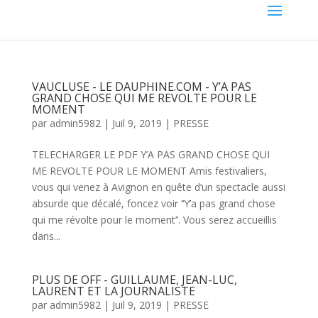
VAUCLUSE - LE DAUPHINE.COM - Y’A PAS
GRAND CHOSE QUI ME REVOLTE POUR LE
MOMENT
par
admin5982
|
Juil 9, 2019
|
PRESSE
TELECHARGER LE PDF Y’A PAS GRAND CHOSE QUI
ME REVOLTE POUR LE MOMENT Amis festivaliers,
vous qui venez à Avignon en quête d’un spectacle aussi
absurde que décalé, foncez voir ‘‘Y’a pas grand chose
qui me révolte pour le moment’’. Vous serez accueillis
dans...
PLUS DE OFF - GUILLAUME, JEAN-LUC,
LAURENT ET LA JOURNALISTE
par
admin5982
|
Juil 9, 2019
|
PRESSE