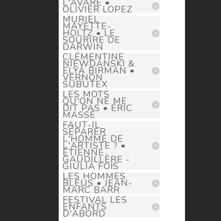
L'AVARE •
OLIVIER LOPEZ
MURIEL
MAYETTE-
HOLTZ • LE
SOURIRE DE
DARWIN
CLÉMENTINE
NIEWDANSKI &
ELYA BIRMAN •
VERNON
SUBUTEX
LES MOTS
QU'ON NE ME
DIT PAS • ÉRIC
MASSÉ
FAUT-IL
SÉPARER
L'HOMME DE
L'ARTISTE ? •
ÉTIENNE
GAUDILLÈRE -
GIULIA FOÏS
LES HOMMES
BLEUS • JEAN-
MARC BARR
FESTIVAL LES
ENFANTS
D'ABORD