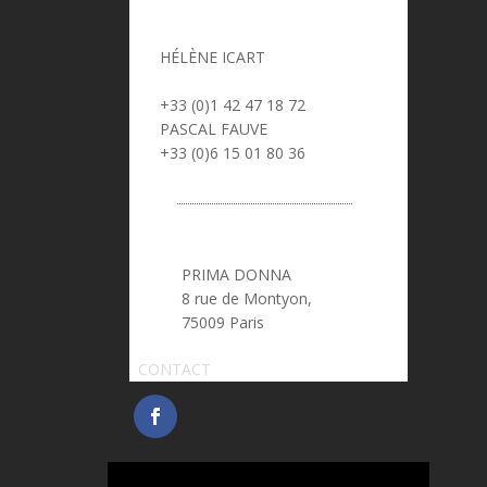
HÉLÈNE ICART
> helene.icart@prima-donna.fr
+33 (0)1 42 47 18 72
PASCAL FAUVE
> pascal.fauve@prima-donna.fr
+33 (0)6 15 01 80 36
PRIMA DONNA
8 rue de Montyon,
75009 Paris
CONTACT