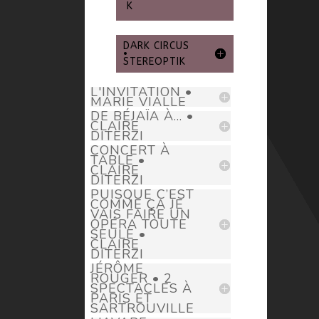
K
DARK CIRCUS
•
STEREOPTIK
L'INVITATION •
MARIE VIALLE
DE BÉJAÏA À... •
CLAIRE
DITERZI
CONCERT À
TABLE •
CLAIRE
DITERZI
PUISQUE C’EST
COMME ÇA JE
VAIS FAIRE UN
OPÉRA TOUTE
SEULE •
CLAIRE
DITERZI
JÉRÔME
ROUGER • 2
SPECTACLES À
PARIS ET
SARTROUVILLE