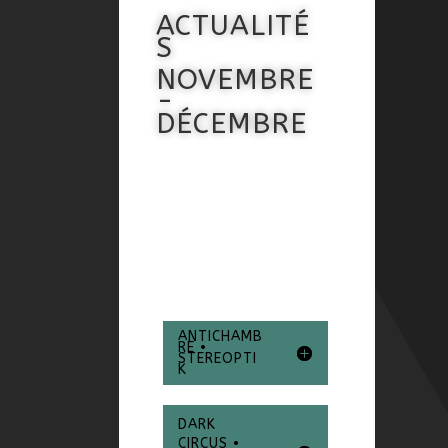
ACTUALITÉ
S
NOVEMBRE
-
DÉCEMBRE
ANTICHAMB
RE •
STEREOPTI
K
DARK
CIRCUS •