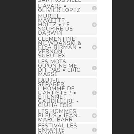
SARTROUVILLE
L'AVARE •
OLIVIER LOPEZ
MURIEL
MAYETTE-
HOLTZ • LE
SOURIRE DE
DARWIN
CLÉMENTINE
NIEWDANSKI &
ELYA BIRMAN •
VERNON
SUBUTEX
LES MOTS
QU'ON NE ME
DIT PAS • ÉRIC
MASSÉ
FAUT-IL
SÉPARER
L'HOMME DE
L'ARTISTE ? •
ÉTIENNE
GAUDILLÈRE -
GIULIA FOÏS
LES HOMMES
BLEUS • JEAN-
MARC BARR
FESTIVAL LES
ENFANTS