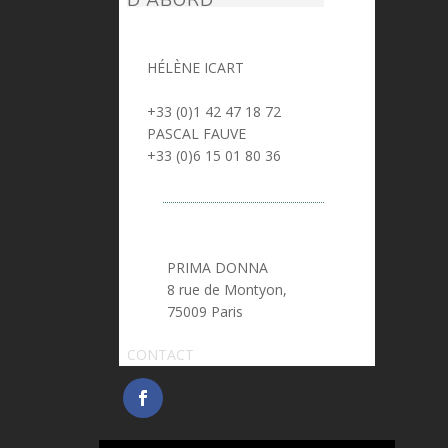
D'ABORD
HÉLÈNE ICART
> helene.icart@prima-donna.fr
+33 (0)1 42 47 18 72
PASCAL FAUVE
> pascal.fauve@prima-donna.fr
+33 (0)6 15 01 80 36
PRIMA DONNA
8 rue de Montyon,
75009 Paris
CONTACT