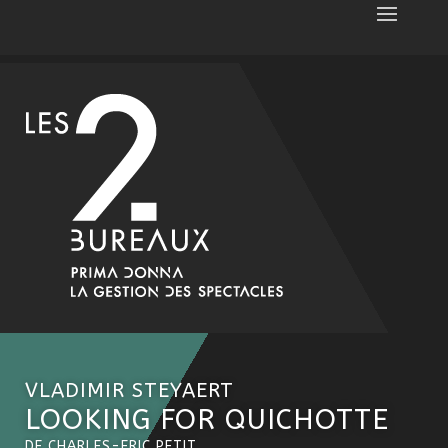
VLADIMIR STEYAERT
LOOKING FOR QUICHOTTE
DE CHARLES-ERIC PETIT