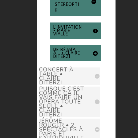
STEREOPTI
K
L'INVITATION
• MARIE
VIALLE
DE BÉJAÏA
À... • CLAIRE
DITERZI
CONCERT À
TABLE •
CLAIRE
DITERZI
PUISQUE C’EST
COMME ÇA JE
VAIS FAIRE UN
OPÉRA TOUTE
SEULE •
CLAIRE
DITERZI
JÉRÔME
ROUGER • 2
SPECTACLES À
PARIS ET