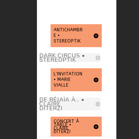
ANTICHAMBR
E •
STEREOPTIK
DARK CIRCUS •
STEREOPTIK
L'INVITATION
• MARIE
VIALLE
DE BÉJAÏA À... •
CLAIRE
DITERZI
CONCERT À
TABLE •
CLAIRE
DITERZI