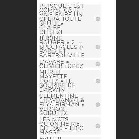
PUISQUE C’EST
COMME ÇA JE
VAIS FAIRE UN
OPÉRA TOUTE
SEULE •
CLAIRE
DITERZI
JÉRÔME
ROUGER • 2
SPECTACLES À
PARIS ET
SARTROUVILLE
L'AVARE •
OLIVIER LOPEZ
MURIEL
MAYETTE-
HOLTZ • LE
SOURIRE DE
DARWIN
CLÉMENTINE
NIEWDANSKI &
ELYA BIRMAN •
VERNON
SUBUTEX
LES MOTS
QU'ON NE ME
DIT PAS • ÉRIC
MASSÉ
FAUT-IL