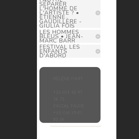
SÉPARER
L'HOMME DE
L'ARTISTE ? •
ÉTIENNE
GAUDILLÈRE -
GIULIA FOÏS
LES HOMMES
BLEUS • JEAN-
MARC BARR
FESTIVAL LES
ENFANTS
D'ABORD
HÉLÈNE ICART
> helene.icart@prima-donna.fr
+33 (0)1 42 47
18 72
PASCAL FAUVE
> pascal.fauve@prima-donna.fr
+33 (0)6 15 01
80 36