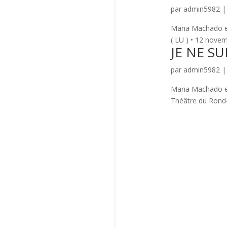
par
admin5982
Maria Machado e
( LU ) • 12 nove
JE NE SU
par
admin5982
Maria Machado e
Théâtre du Rond-