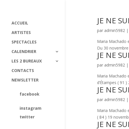
JE NE SU
ACCUEIL
par
admin5982
ARTISTES
Maria Machado e
SPECTACLES
Du 30 novembre a
CALENDRIER
JE NE SU
LES 2 BUREAUX
par
admin5982
CONTACTS
Maria Machado 
NEWSLETTER
d’Étampes ( 91 
JE NE SU
facebook
par
admin5982
instagram
Maria Machado e
twitter
( 84 ) 19 novemb
JE NE SU