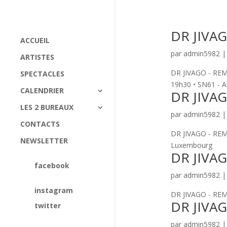
DR JIVA
ACCUEIL
par
admin5982
ARTISTES
DR JIVAGO - REM
SPECTACLES
19h30 • SN61 - 
CALENDRIER
DR JIVA
LES 2 BUREAUX
par
admin5982
CONTACTS
DR JIVAGO - REMA
NEWSLETTER
Luxembourg
DR JIVA
facebook
par
admin5982
instagram
DR JIVAGO - REMA
DR JIVA
twitter
par
admin5982