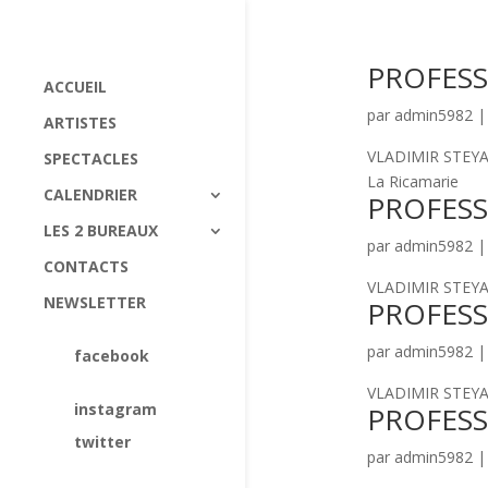
PROFESS
ACCUEIL
par
admin5982
ARTISTES
VLADIMIR STEYAER
SPECTACLES
La Ricamarie
CALENDRIER
PROFESS
LES 2 BUREAUX
par
admin5982
CONTACTS
VLADIMIR STEYAER
NEWSLETTER
PROFESS
par
admin5982
facebook
VLADIMIR STEYAER
instagram
PROFESS
twitter
par
admin5982