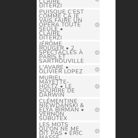
CLAIRE
DITERZI
PUISQUE C’EST
COMME ÇA JE
VAIS FAIRE UN
OPÉRA TOUTE
SEULE •
CLAIRE
DITERZI
JÉRÔME
ROUGER • 2
SPECTACLES À
PARIS ET
SARTROUVILLE
L'AVARE •
OLIVIER LOPEZ
MURIEL
MAYETTE-
HOLTZ • LE
SOURIRE DE
DARWIN
CLÉMENTINE
NIEWDANSKI &
ELYA BIRMAN •
VERNON
SUBUTEX
LES MOTS
QU'ON NE ME
DIT PAS • ÉRIC
MASSÉ