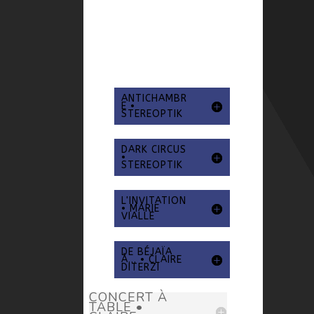
ANTICHAMBR
E •
STEREOPTIK
DARK CIRCUS
•
STEREOPTIK
L'INVITATION
• MARIE
VIALLE
DE BÉJAÏA
À... • CLAIRE
DITERZI
CONCERT À
TABLE •