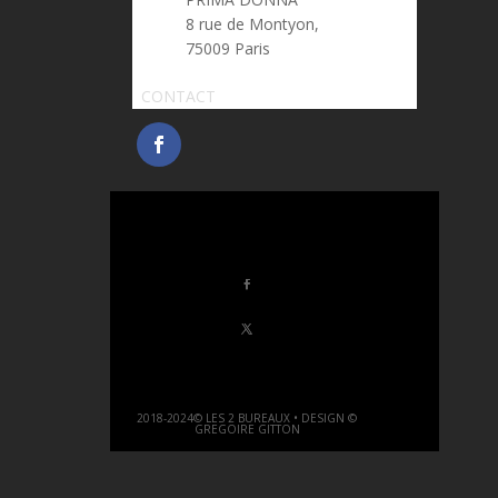
8 rue de Montyon,
75009 Paris
CONTACT
2018-2024© LES 2 BUREAUX • DESIGN ©
GREGOIRE GITTON