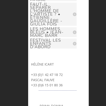
FAUT-IL
SÉPARER
L'HOMME DE
L'ARTISTE ? •
ÉTIENNE
GAUDILLÈRE -
GIULIA FOÏS
LES HOMMES
BLEUS • JEAN-
MARC BARR
FESTIVAL LES
ENFANTS
D'ABORD
HÉLÈNE ICART
> helene.icart@prima-donna.fr
+33 (0)1 42 47 18 72
PASCAL FAUVE
> pascal.fauve@prima-donna.fr
+33 (0)6 15 01 80 36
PRIMA DONNA