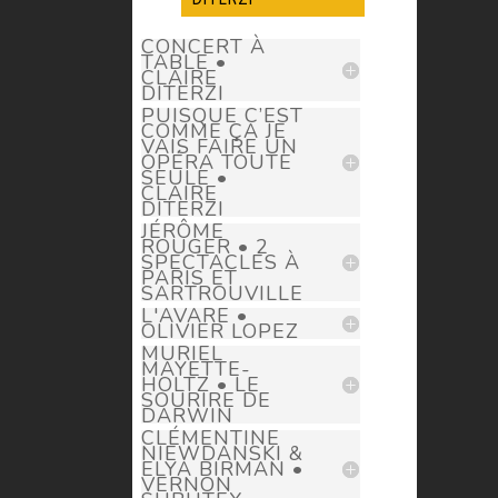
CONCERT À
TABLE •
CLAIRE
DITERZI
PUISQUE C’EST
COMME ÇA JE
VAIS FAIRE UN
OPÉRA TOUTE
SEULE •
CLAIRE
DITERZI
JÉRÔME
ROUGER • 2
SPECTACLES À
PARIS ET
SARTROUVILLE
L'AVARE •
OLIVIER LOPEZ
MURIEL
MAYETTE-
HOLTZ • LE
SOURIRE DE
DARWIN
CLÉMENTINE
NIEWDANSKI &
ELYA BIRMAN •
VERNON