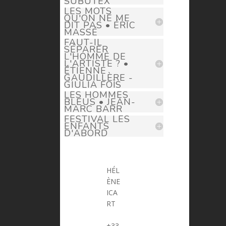
SUBUTEX
LES MOTS
QU'ON NE ME
DIT PAS • ÉRIC
MASSÉ
FAUT-IL
SÉPARER
L'HOMME DE
L'ARTISTE ? •
ÉTIENNE
GAUDILLÈRE -
GIULIA FOÏS
LES HOMMES
BLEUS • JEAN-
MARC BARR
FESTIVAL LES
ENFANTS
D'ABORD
HÉL
ÈNE
ICA
RT
> helene.icart@prima-donna.fr
+33