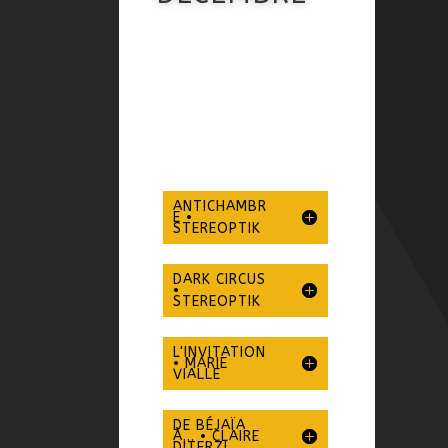
ANTICHAMBR
E •
STEREOPTIK
DARK CIRCUS
•
STEREOPTIK
L'INVITATION
• MARIE
VIALLE
DE BÉJAÏA
À... • CLAIRE
DITERZI