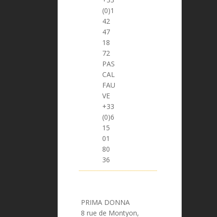
(0)1
42
47
18
72
PAS
CAL
FAU
VE
> pascal.fauve@prima-donna.fr
+33
(0)6
15
01
80
36
PRIMA DONNA
8 rue de Montyon,