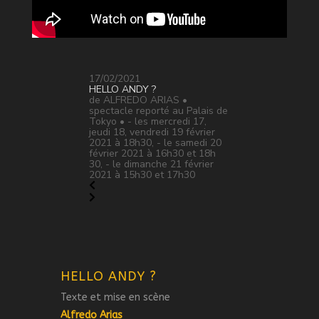
17/02/2021
HELLO ANDY ?
de ALFREDO ARIAS •
spectacle reporté au Palais de
Tokyo • - les mercredi 17,
jeudi 18, vendredi 19 février
2021 à 18h30, - le samedi 20
février 2021 à 16h30 et 18h
30, - le dimanche 21 février
2021 à 15h30 et 17h30
HELLO ANDY ?
Texte et mise en scène
Alfredo Arias