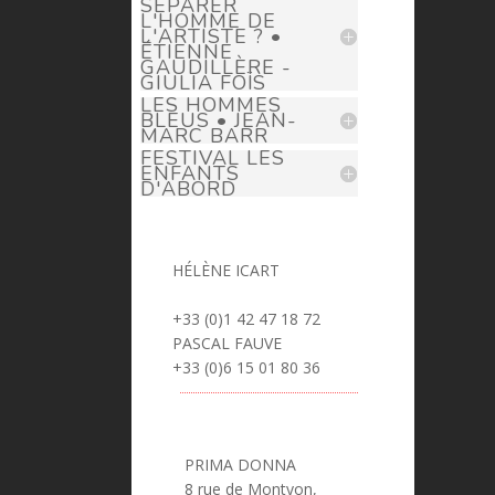
SÉPARER
L'HOMME DE
L'ARTISTE ? •
ÉTIENNE
GAUDILLÈRE -
GIULIA FOÏS
LES HOMMES
BLEUS • JEAN-
MARC BARR
FESTIVAL LES
ENFANTS
D'ABORD
HÉLÈNE ICART
> helene.icart@prima-donna.fr
+33 (0)1 42 47 18 72
PASCAL FAUVE
> pascal.fauve@prima-donna.fr
+33 (0)6 15 01 80 36
PRIMA DONNA
8 rue de Montyon,