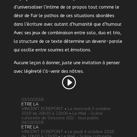
d’universaliser l’intime de ce propos tout comme le
désir de fuir le pathos de ces situations abordées
dans l’écriture avec autant d’humanité que d’humour.
Avec ses jeux de combinaison entre solo, duo et trio,
la structure de ce texte détermine un devenir-parole
qui oscille entre sourires et émotions.
Aucune leçon à donner, juste une invitation à penser
avec légèreté l’à-venir des nôtres.
03/10/2018
ETRE LA
VINCENT ECREPONT • Le mercredi 3 octobre
2018 de 20h30 à 22h00 • Le Mail - Scène
culturelle de Soissons (02) - tout public
04/10/2018
ETRE LA
VINCENT ECREPONT • Le jeudi 4 octobre 2018
de 10h00 à 11h30 • Le Mail - Scène culturelle