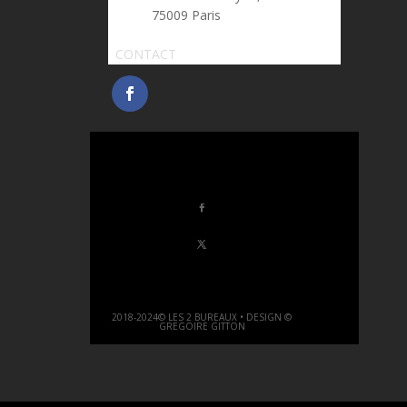
75009 Paris
CONTACT
2018-2024© LES 2 BUREAUX • DESIGN ©
GREGOIRE GITTON