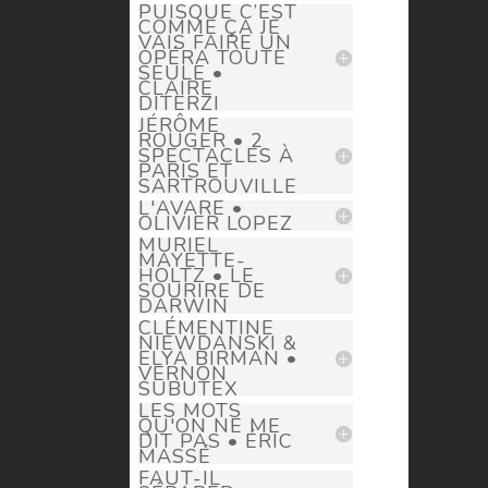
PUISQUE C’EST
COMME ÇA JE
VAIS FAIRE UN
OPÉRA TOUTE
SEULE •
CLAIRE
DITERZI
JÉRÔME
ROUGER • 2
SPECTACLES À
PARIS ET
SARTROUVILLE
L'AVARE •
OLIVIER LOPEZ
MURIEL
MAYETTE-
HOLTZ • LE
SOURIRE DE
DARWIN
CLÉMENTINE
NIEWDANSKI &
ELYA BIRMAN •
VERNON
SUBUTEX
LES MOTS
QU'ON NE ME
DIT PAS • ÉRIC
MASSÉ
FAUT-IL