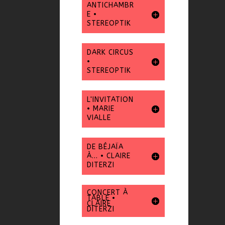
ANTICHAMBR
E •
STEREOPTIK
DARK CIRCUS
•
STEREOPTIK
L'INVITATION
• MARIE
VIALLE
DE BÉJAÏA
À... • CLAIRE
DITERZI
CONCERT À
TABLE •
CLAIRE
DITERZI