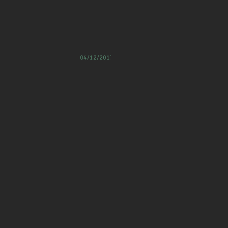
2017
C
04/12/2017
A
G
E
S
G
L
O
R
I
A
P
A
R
I
S
•
D
U
L
U
N
.
0
4