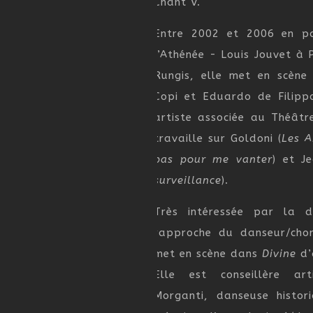
Chant V.
Entre 2002 et 2006 en pa
l’Athénée - Louis Jouvet à P
Rungis, elle met en scène
Copi et Eduardo de Filipp
artiste associée au Théâtr
travaille sur Goldoni (
Les 
pas pour me vanter
) et J
surveillance
).
Très intéressée par la 
rapproche du danseur/chor
met en scène dans
Divine
d’
Elle est conseillère ar
Morganti, danseuse histo