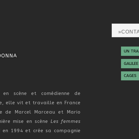
»CONT
UN TRA
 DONNA
GALILE
CAGES
r en scène et comédienne de
e, elle vit et travaille en France
ve de Marcel Marceau et Mario
mière mise en scène
Les femmes
N en 1994 et crée sa compagnie