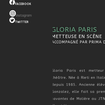
FACEBOOK
instagram
TWITTER
GLORIA PARIS
METTEUSE EN SCÈNE
ACCOMPAGNÉ PAR PRIMA
Gloria Paris est metteu
théâtre. Née à Rieti en Itali
depuis 1985. Ancienne élè
Gonzalez, elle fait sa pre
savantes
de Molière au JT