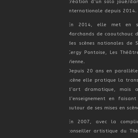
création d’un solo joué/da
internationale depuis 2014.
En 2014, elle met en 
Marchands de caoutchouc de
des scènes nationales de S
Cergy Pontoise, Les Théâtr
Vienne.
Depuis 20 ans en parallèle
scène elle pratique la tran
d’art dramatique, mais a
d’enseignement en faisant 
autour de ses mises en scèn
En 2007, avec la complic
conseiller artistique du Th