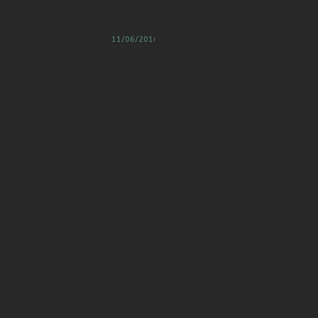
C
11/06/2016
A
G
E
S
G
L
O
R
I
A
P
A
R
I
S
•
L
E
S
A
M
.
1
1
J
U
I
N