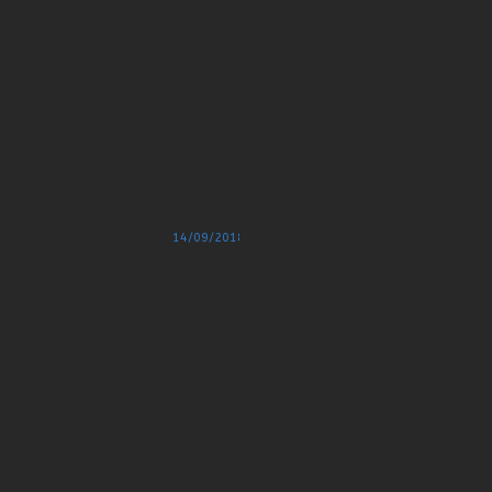
2018
G
14/09/2018
A
L
I
L
É
E
,
L
E
M
É
C
A
N
O