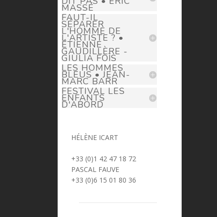
DIT PAS • ÉRIC
MASSÉ
FAUT-IL
SÉPARER
L'HOMME DE
L'ARTISTE ? •
ÉTIENNE
GAUDILLÈRE -
GIULIA FOÏS
LES HOMMES
BLEUS • JEAN-
MARC BARR
FESTIVAL LES
ENFANTS
D'ABORD
HÉLÈNE ICART
> helene.icart@prima-donna.fr
+33 (0)1 42 47 18 72
PASCAL FAUVE
> pascal.fauve@prima-donna.fr
+33 (0)6 15 01 80 36