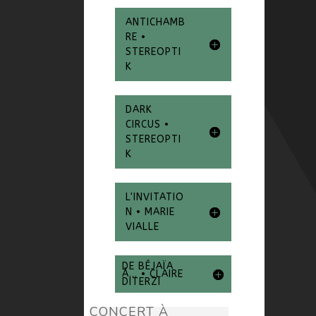
ANTICHAMB
RE •
STEREOPTI
K
DARK
CIRCUS •
STEREOPTI
K
L'INVITATIO
N • MARIE
VIALLE
DE BÉJAÏA
À... • CLAIRE
DITERZI
CONCERT À