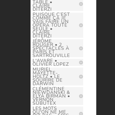
TABLE •
CLAIRE
DITERZI
PUISQUE C’EST
COMME ÇA JE
VAIS FAIRE UN
OPÉRA TOUTE
SEULE •
CLAIRE
DITERZI
JÉRÔME
ROUGER • 2
SPECTACLES À
PARIS ET
SARTROUVILLE
L'AVARE •
OLIVIER LOPEZ
MURIEL
MAYETTE-
HOLTZ • LE
SOURIRE DE
DARWIN
CLÉMENTINE
NIEWDANSKI &
ELYA BIRMAN •
VERNON
SUBUTEX
LES MOTS
QU'ON NE ME