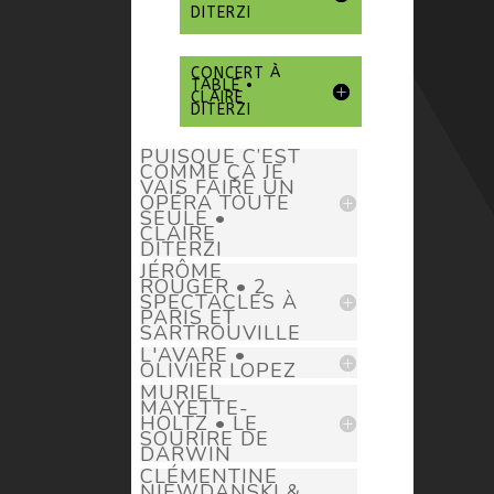
DITERZI
CONCERT À
TABLE •
CLAIRE
DITERZI
PUISQUE C’EST
COMME ÇA JE
VAIS FAIRE UN
OPÉRA TOUTE
SEULE •
CLAIRE
DITERZI
JÉRÔME
ROUGER • 2
SPECTACLES À
PARIS ET
SARTROUVILLE
L'AVARE •
OLIVIER LOPEZ
MURIEL
MAYETTE-
HOLTZ • LE
SOURIRE DE
DARWIN
CLÉMENTINE
NIEWDANSKI &