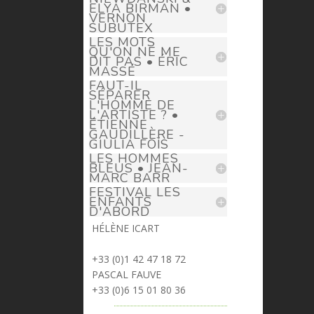
ELYA BIRMAN •
VERNON
SUBUTEX
LES MOTS
QU'ON NE ME
DIT PAS • ÉRIC
MASSÉ
FAUT-IL
SÉPARER
L'HOMME DE
L'ARTISTE ? •
ÉTIENNE
GAUDILLÈRE -
GIULIA FOÏS
LES HOMMES
BLEUS • JEAN-
MARC BARR
FESTIVAL LES
ENFANTS
D'ABORD
HÉLÈNE ICART
> helene.icart@prima-donna.fr
+33 (0)1 42 47 18 72
PASCAL FAUVE
> pascal.fauve@prima-donna.fr
+33 (0)6 15 01 80 36