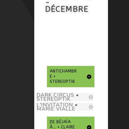
-
DÉCEMBRE
ANTICHAMBR
E •
STEREOPTIK
DARK CIRCUS •
STEREOPTIK
L'INVITATION •
MARIE VIALLE
DE BÉJAÏA
À... • CLAIRE