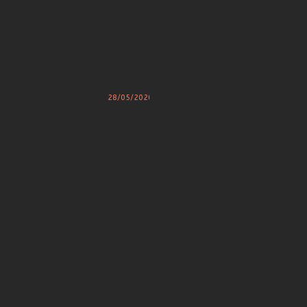
2020
C
28/05/2020
O
D
E
B
R
E
A
K
E
R
S
V
L
A
D
I
M
I
R
S
T