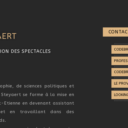
CONTAC
AERT
CODEBR
ION DES SPECTACLES
PROFES
CODEBR
LE PRO
phie, de sciences politiques et
r Steyaert se forme à la mise en
LOOKIN
t-Etienne en devenant assistant
 et en travaillant dans des
ds.