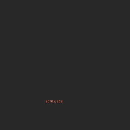
U
L
T
U
R
E
L
D
E
L
A
R
I
C
A
M
A
R
I
E
C
20/05/2020
O
D
E
B
R
E
A