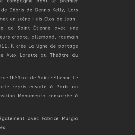
re compagnie dont le premier
 de Débris de Dennis Kelly, Lors
met en scène Huis Clos de Jean-
e de Saint-Étienne avec une
teurs croate, allemand, roumain
11, il crée La ligne de partage
ge Alex Lorette au Théâtre du
éra-Théâtre de Saint-Etienne Le
acle repris ensuite à Paris au
position Monumenta consacrée à
 également avec Fabrice Murgia
ès.