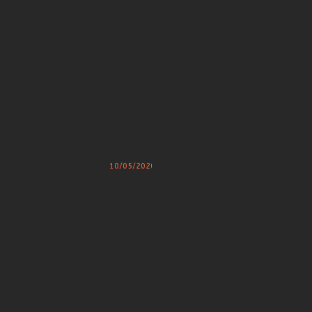
R
E
(
B
E
L
G
I
Q
U
E
)
P
10/05/2020
R
O
F
E
S
S
E
U
R
A
L
A
N
T
U