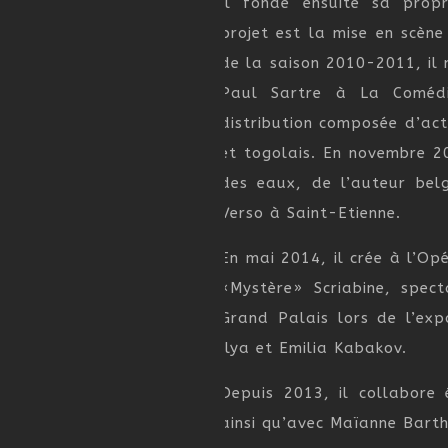
Il fonde ensuite sa prop
projet est la mise en scène
de la saison 2010-2011, il 
Paul Sartre à La Comédi
distribution composée d’ac
et togolais. En novembre 20
des eaux, de l’auteur bel
Verso à Saint-Etienne.
En mai 2014, il crée à l’Op
«Mystère» Scriabine, spect
Grand Palais lors de l’ex
Ilya et Emilia Kabakov.
Depuis 2013, il collabore
ainsi qu’avec Maïanne Barth