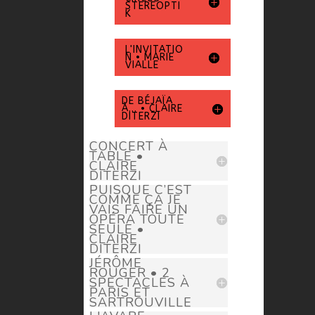
STEREOPTI
K
L'INVITATIO
N • MARIE
VIALLE
DE BÉJAÏA
À... • CLAIRE
DITERZI
CONCERT À
TABLE •
CLAIRE
DITERZI
PUISQUE C’EST
COMME ÇA JE
VAIS FAIRE UN
OPÉRA TOUTE
SEULE •
CLAIRE
DITERZI
JÉRÔME
ROUGER • 2
SPECTACLES À
PARIS ET
SARTROUVILLE