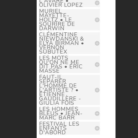
L'AVARE •
OLIVIER LOPEZ
MURIEL
MAYETTE-
HOLTZ • LE
SOURIRE DE
DARWIN
CLÉMENTINE
NIEWDANSKI &
ELYA BIRMAN •
VERNON
SUBUTEX
LES MOTS
QU'ON NE ME
DIT PAS • ÉRIC
MASSÉ
FAUT-IL
SÉPARER
L'HOMME DE
L'ARTISTE ? •
ÉTIENNE
GAUDILLÈRE -
GIULIA FOÏS
LES HOMMES
BLEUS • JEAN-
MARC BARR
FESTIVAL LES
ENFANTS
D'ABORD