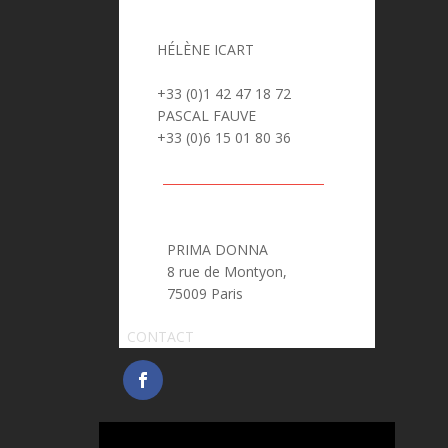
HÉLÈNE ICART
> helene.icart@prima-donna.fr
+33 (0)1 42 47 18 72
PASCAL FAUVE
> pascal.fauve@prima-donna.fr
+33 (0)6 15 01 80 36
PRIMA DONNA
8 rue de Montyon,
75009 Paris
CONTACT