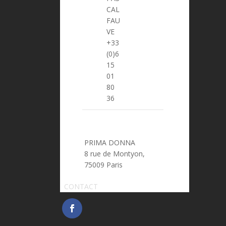
CAL
FAU
VE
> pascal.fauve@prima-donna.fr
+33
(0)6
15
01
80
36
PRIMA DONNA
8 rue de Montyon,
75009 Paris
CONTACT