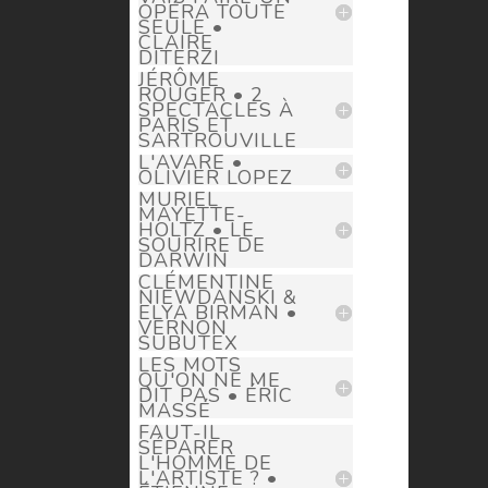
OPÉRA TOUTE
SEULE •
CLAIRE
DITERZI
JÉRÔME
ROUGER • 2
SPECTACLES À
PARIS ET
SARTROUVILLE
L'AVARE •
OLIVIER LOPEZ
MURIEL
MAYETTE-
HOLTZ • LE
SOURIRE DE
DARWIN
CLÉMENTINE
NIEWDANSKI &
ELYA BIRMAN •
VERNON
SUBUTEX
LES MOTS
QU'ON NE ME
DIT PAS • ÉRIC
MASSÉ
FAUT-IL
SÉPARER
L'HOMME DE
L'ARTISTE ? •