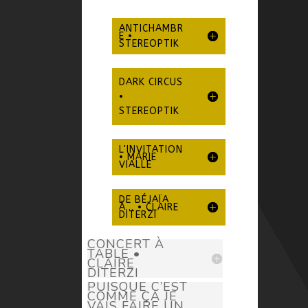
ANTICHAMBR
E •
STEREOPTIK
DARK CIRCUS
•
STEREOPTIK
L'INVITATION
• MARIE
VIALLE
DE BÉJAÏA
À... • CLAIRE
DITERZI
CONCERT À
TABLE •
CLAIRE
DITERZI
PUISQUE C’EST
COMME ÇA JE
VAIS FAIRE UN