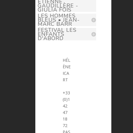
ÉTIENNE
GAUDILLÈRE -
GIULIA FOÏS
LES HOMMES
BLEUS • JEAN-
MARC BARR
FESTIVAL LES
ENFANTS
D'ABORD
HÉL
ÈNE
ICA
RT
> helene.icart@prima-donna.fr
+33
(0)1
42
47
18
72
PAS