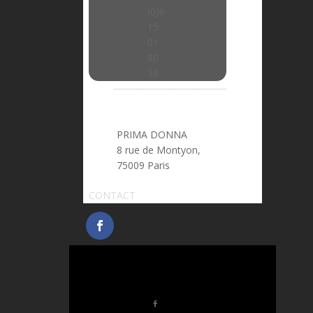
(0)6
15
01
80
36
PRIMA DONNA
8 rue de Montyon,
75009 Paris
CONTACT