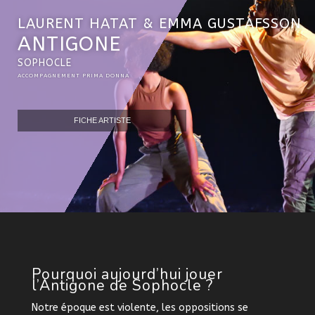
LAURENT HATAT
& EMMA GUSTAFSSON
ANTIGONE
SOPHOCLE
ACCOMPAGNEMENT PRIMA DONNA
FICHE ARTISTE
Pourquoi aujourd’hui jouer
l’Antigone
de Sophocle ?
Notre époque est violente, les oppositions se