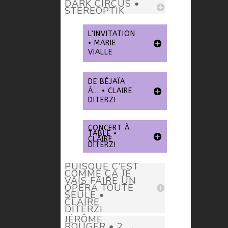
DARK CIRCUS •
STEREOPTIK
L'INVITATION
• MARIE
VIALLE
DE BÉJAÏA
À... • CLAIRE
DITERZI
CONCERT À
TABLE •
CLAIRE
DITERZI
PUISQUE C’EST
COMME ÇA JE
VAIS FAIRE UN
OPÉRA TOUTE
SEULE •
CLAIRE
DITERZI
JÉRÔME
ROUGER • 2