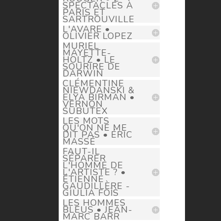
SPECTACLES À
PARIS ET
SARTROUVILLE
L'AVARE •
OLIVIER LOPEZ
MURIEL
MAYETTE-
HOLTZ • LE
SOURIRE DE
DARWIN
CLÉMENTINE
NIEWDANSKI &
ELYA BIRMAN •
VERNON
SUBUTEX
LES MOTS
QU'ON NE ME
DIT PAS • ÉRIC
MASSÉ
FAUT-IL
SÉPARER
L'HOMME DE
L'ARTISTE ? •
ÉTIENNE
GAUDILLÈRE -
GIULIA FOÏS
LES HOMMES
BLEUS • JEAN-
MARC BARR