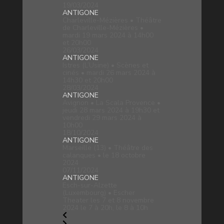
19/03/2024
ANTIGONE
Charleville-Mézières • Théâtre
de Charleville-Mézières •
mardi 19 mars 2024 à 14h00
et 20h00
26/03/2024
ANTIGONE
Istres (L’Usine) • Scènes et
cinés • mardi 26 mars 2024 à
14h30 et 20h00
28/03/2024
ANTIGONE
Avignon • La Scala Provence •
jeudi 28 mars 2024 à 19h30 et
vendredi 29 mars 2024 à
10h00
18/10/2024
ANTIGONE
Marseille (13) • Théâtre des
calanques • le 18 octobre
2024
07/11/2024
ANTIGONE
Esch-sur-Alzette
(Luxembourg) • Escher
Theater les 7 et 8 novembre
2024 le 7 à 20h, le 8 à 10h