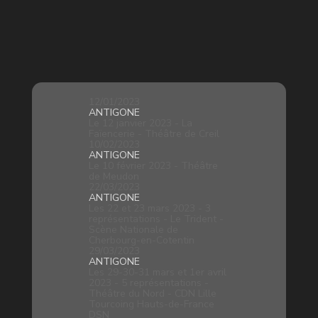
12/01/2023
ANTIGONE
Le 12 janvier 2023 - La
Faïencerie - Théâtre de Creil
10/02/2023
ANTIGONE
Le 10 février 2023 - Théâtre
de Meudon
22/03/2023
ANTIGONE
Les 22 et 23 mars 2023 - 3
représentations - Le Trident -
Scène Nationale de
Cherbourg-en-Cotentin
29/03/2023
ANTIGONE
Les 29-30-31 mars et 1er avril
2023 - 5 représentations -
Théâtre du Nord - CDN Lille
Tourcoing Hauts-de-France
DSN