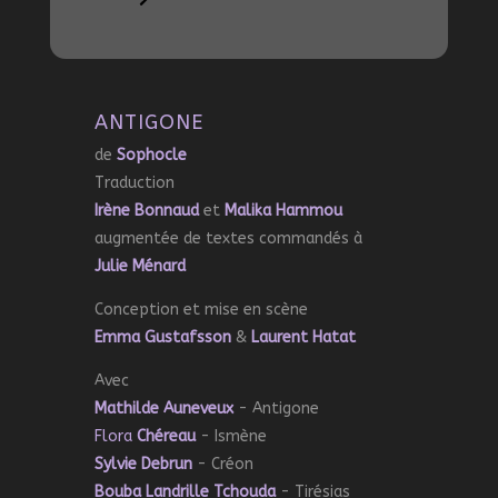
ANTIGONE
de
Sophocle
Traduction
Irène Bonnaud
et
Malika Hammou
augmentée de textes commandés à
Julie Ménard
Conception et mise en scène
Emma Gustafsson
&
L
aurent Hatat
Avec
Mathilde Auneveux
- Antigone
Flora
Chéreau
- Ismène
Sylvie Debrun
- Créon
Bouba Landrille Tchouda
- Tirésias