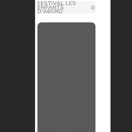
FESTIVAL LES
ENFANTS
D'ABORD
HÉL
ÈNE
ICA
RT
> helene.icart@prima-donna.fr
+33
(0)1
42
47
18
72
PAS
CAL
FAU
VE
> pascal.fauve@prima-donna.fr
+33